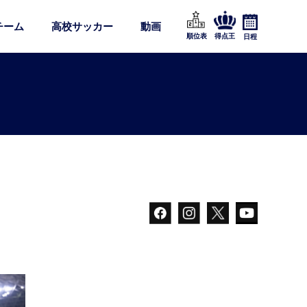
チーム
高校サッカー
動画
順位表
得点王
日程