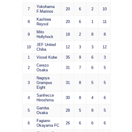
Yokohama
7
20
6
2
10
F.Marinos
Kashiwa
8
20
6
1
11
Reysol
Mito
9
18
2
8
8
Hollyhock
JEF United
10
12
3
3
12
Chiba
1
Vissel Kobe
35
9
6
3
Cerezo
2
31
7
6
5
Osaka
Nagoya
3
Grampus
31
8
5
5
Eight
Sanfrecce
4
30
8
4
6
Hiroshima
Gamba
5
28
5
8
5
Osaka
Fagiano
6
26
6
6
6
Okayama FC