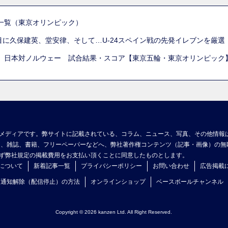
一覧（東京オリンピック）
列目に久保建英、堂安律、そして…U-24スペイン戦の先発イレブンを厳
 日本対ノルウェー 試合結果・スコア【東京五輪・東京オリンピック
メディアです。弊サイトに記載されている、コラム、ニュース、写真、その他情報
ア、雑誌、書籍、フリーペーパーなどへ、弊社著作権コンテンツ（記事・画像）の無
ず弊社規定の掲載費用をお支払い頂くことに同意したものとします。
について
新着記事一覧
プライバシーポリシー
お問い合わせ
広告掲載
ュ通知解除（配信停止）の方法
オンラインショップ
ベースボールチャンネル
Copyright © 2026 kanzen Ltd. All Right Reserved.