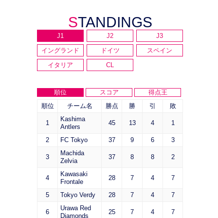
STANDINGS
J1
J2
J3
イングランド
ドイツ
スペイン
イタリア
CL
順位
スコア
得点王
順位
チーム名
勝点
勝
引
敗
Kashima
1
45
13
4
1
Antlers
2
FC Tokyo
37
9
6
3
Machida
3
37
8
8
2
Zelvia
Kawasaki
4
28
7
4
7
Frontale
5
Tokyo Verdy
28
7
4
7
Urawa Red
6
25
7
4
7
Diamonds