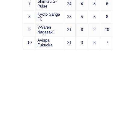
Shimizu S-
7
24
4
8
6
Pulse
Kyoto Sanga
8
23
5
5
8
FC
V-Varen
9
21
6
2
10
Nagasaki
Avispa
10
21
3
8
7
Fukuoka