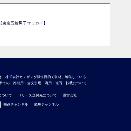
選【東京五輪男子サッカー】
】
は、株式会社カンゼンが報道目的で取材、編集している
断での一部引用・全文引用・流用・複写・転載について
について
リリース送付先について
運営会社
映画チャンネル
競馬チャンネル