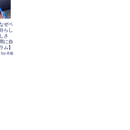
なぜベ
分らし
しさ
間に自
ラム】
5か月前