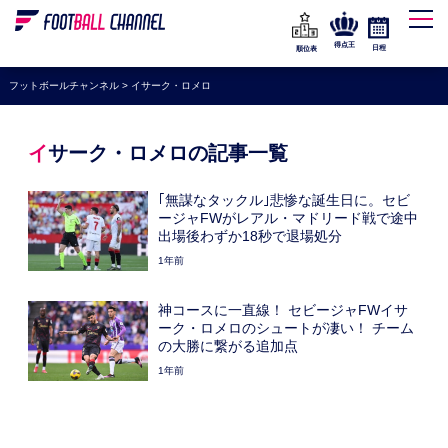
WEリーグ
なでしこジャパン
得点王
日程
順位表
海外サッカー
フットボールチャンネル
>
イサーク・ロメロ
プレミアリーグ
ラ・リーガ
イサーク・ロメロの記事一覧
セリエA
｢無謀なタックル｣悲惨な誕生日に。セビ
ブンデスリーガ
ージャFWがレアル・マドリード戦で途中
出場後わずか18秒で退場処分
UEFA
1年前
ナショナルチーム
神コースに一直線！ セビージャFWイサ
高校サッカー
ーク・ロメロのシュートが凄い！ チーム
の大勝に繋がる追加点
動画
1年前