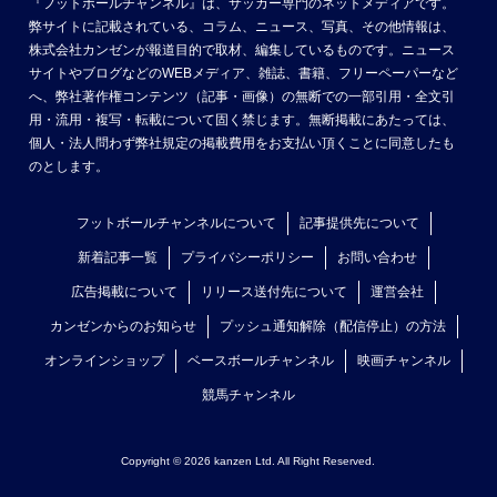
『フットボールチャンネル』は、サッカー専門のネットメディアです。
弊サイトに記載されている、コラム、ニュース、写真、その他情報は、
株式会社カンゼンが報道目的で取材、編集しているものです。ニュース
サイトやブログなどのWEBメディア、雑誌、書籍、フリーペーパーなど
へ、弊社著作権コンテンツ（記事・画像）の無断での一部引用・全文引
用・流用・複写・転載について固く禁じます。無断掲載にあたっては、
個人・法人問わず弊社規定の掲載費用をお支払い頂くことに同意したも
のとします。
フットボールチャンネルについて
記事提供先について
新着記事一覧
プライバシーポリシー
お問い合わせ
広告掲載について
リリース送付先について
運営会社
カンゼンからのお知らせ
プッシュ通知解除（配信停止）の方法
オンラインショップ
ベースボールチャンネル
映画チャンネル
競馬チャンネル
Copyright © 2026 kanzen Ltd. All Right Reserved.