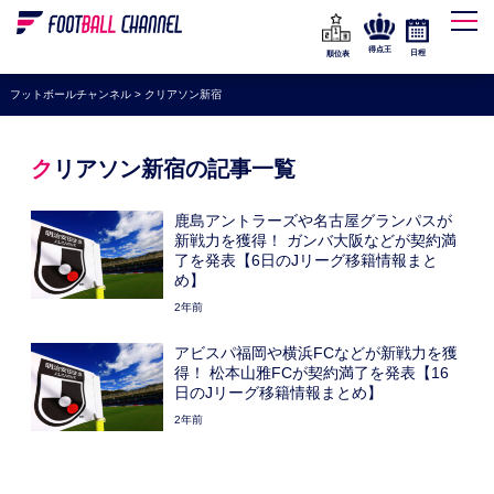
WEリーグ
なでしこジャパン
得点王
日程
順位表
海外サッカー
フットボールチャンネル
>
クリアソン新宿
プレミアリーグ
ラ・リーガ
クリアソン新宿の記事一覧
セリエA
鹿島アントラーズや名古屋グランパスが
ブンデスリーガ
新戦力を獲得！ ガンバ大阪などが契約満
了を発表【6日のJリーグ移籍情報まと
UEFA
め】
2年前
ナショナルチーム
アビスパ福岡や横浜FCなどが新戦力を獲
高校サッカー
得！ 松本山雅FCが契約満了を発表【16
日のJリーグ移籍情報まとめ】
動画
2年前