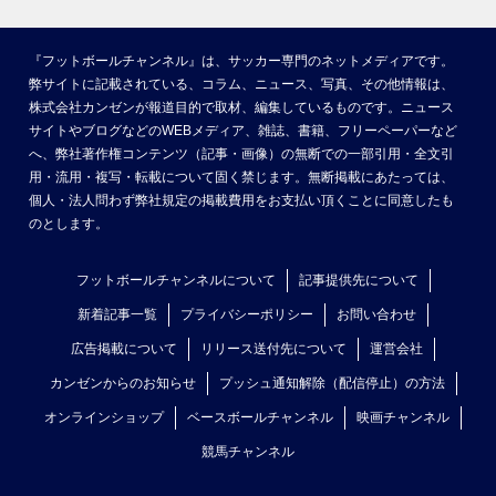
『フットボールチャンネル』は、サッカー専門のネットメディアです。
弊サイトに記載されている、コラム、ニュース、写真、その他情報は、
株式会社カンゼンが報道目的で取材、編集しているものです。ニュース
サイトやブログなどのWEBメディア、雑誌、書籍、フリーペーパーなど
へ、弊社著作権コンテンツ（記事・画像）の無断での一部引用・全文引
用・流用・複写・転載について固く禁じます。無断掲載にあたっては、
個人・法人問わず弊社規定の掲載費用をお支払い頂くことに同意したも
のとします。
フットボールチャンネルについて
記事提供先について
新着記事一覧
プライバシーポリシー
お問い合わせ
広告掲載について
リリース送付先について
運営会社
カンゼンからのお知らせ
プッシュ通知解除（配信停止）の方法
オンラインショップ
ベースボールチャンネル
映画チャンネル
競馬チャンネル