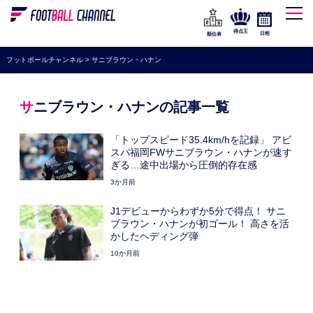
WEリーグ
なでしこジャパン
得点王
日程
順位表
海外サッカー
フットボールチャンネル
>
サニブラウン・ハナン
プレミアリーグ
ラ・リーガ
サニブラウン・ハナンの記事一覧
セリエA
「トップスピード35.4km/hを記録」 アビ
ブンデスリーガ
スパ福岡FWサニブラウン・ハナンが速す
ぎる…途中出場から圧倒的存在感
UEFA
3か月前
ナショナルチーム
J1デビューからわずか5分で得点！ サニ
ブラウン・ハナンが初ゴール！ 高さを活
高校サッカー
かしたヘディング弾
動画
10か月前