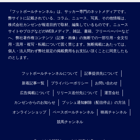
『フットボールチャンネル』は、サッカー専門のネットメディアです。
弊サイトに記載されている、コラム、ニュース、写真、その他情報は、
株式会社カンゼンが報道目的で取材、編集しているものです。ニュース
サイトやブログなどのWEBメディア、雑誌、書籍、フリーペーパーなど
へ、弊社著作権コンテンツ（記事・画像）の無断での一部引用・全文引
用・流用・複写・転載について固く禁じます。無断掲載にあたっては、
個人・法人問わず弊社規定の掲載費用をお支払い頂くことに同意したも
のとします。
フットボールチャンネルについて
記事提供先について
新着記事一覧
プライバシーポリシー
お問い合わせ
広告掲載について
リリース送付先について
運営会社
カンゼンからのお知らせ
プッシュ通知解除（配信停止）の方法
オンラインショップ
ベースボールチャンネル
映画チャンネル
競馬チャンネル