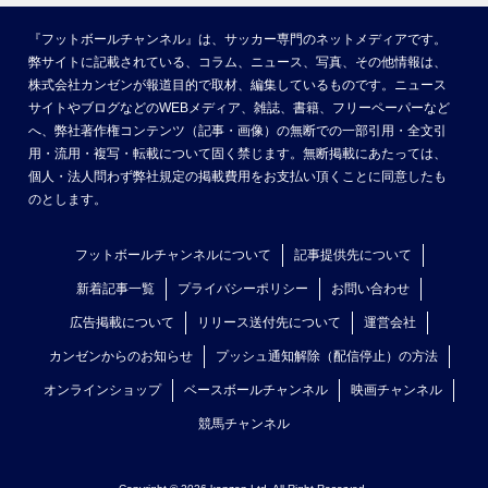
『フットボールチャンネル』は、サッカー専門のネットメディアです。
弊サイトに記載されている、コラム、ニュース、写真、その他情報は、
株式会社カンゼンが報道目的で取材、編集しているものです。ニュース
サイトやブログなどのWEBメディア、雑誌、書籍、フリーペーパーなど
へ、弊社著作権コンテンツ（記事・画像）の無断での一部引用・全文引
用・流用・複写・転載について固く禁じます。無断掲載にあたっては、
個人・法人問わず弊社規定の掲載費用をお支払い頂くことに同意したも
のとします。
フットボールチャンネルについて
記事提供先について
新着記事一覧
プライバシーポリシー
お問い合わせ
広告掲載について
リリース送付先について
運営会社
カンゼンからのお知らせ
プッシュ通知解除（配信停止）の方法
オンラインショップ
ベースボールチャンネル
映画チャンネル
競馬チャンネル