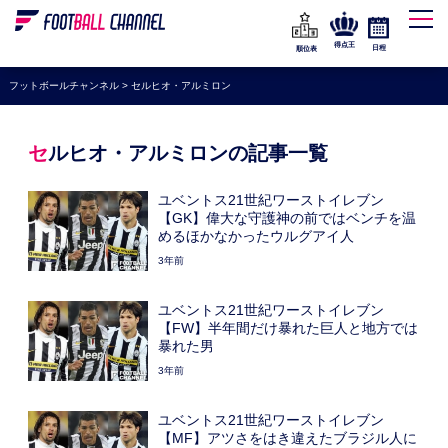
WEリーグ
なでしこジャパン
得点王
日程
順位表
海外サッカー
フットボールチャンネル
>
セルヒオ・アルミロン
プレミアリーグ
ラ・リーガ
セルヒオ・アルミロンの記事一覧
セリエA
ユベントス21世紀ワーストイレブン
ブンデスリーガ
【GK】偉大な守護神の前ではベンチを温
めるほかなかったウルグアイ人
UEFA
3年前
ナショナルチーム
ユベントス21世紀ワーストイレブン
高校サッカー
【FW】半年間だけ暴れた巨人と地方では
暴れた男
動画
3年前
ユベントス21世紀ワーストイレブン
【MF】アツさをはき違えたブラジル人に