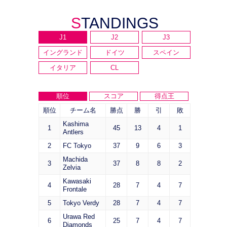
STANDINGS
J1
J2
J3
イングランド
ドイツ
スペイン
イタリア
CL
順位
スコア
得点王
順位
チーム名
勝点
勝
引
敗
Kashima
1
45
13
4
1
Antlers
2
FC Tokyo
37
9
6
3
Machida
3
37
8
8
2
Zelvia
Kawasaki
4
28
7
4
7
Frontale
5
Tokyo Verdy
28
7
4
7
Urawa Red
6
25
7
4
7
Diamonds