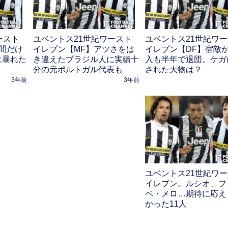
ースト
ユベントス21世紀ワースト
ユベントス21世紀ワ
間だけ
イレブン【MF】アツさをは
イレブン【DF】宿敵
は暴れた
き違えたブラジル人に実績十
入も半年で退団。ケガ
分の元ポルトガル代表も
された大物は？
3年前
3年前
ユベントス21世紀ワ
イレブン。ルシオ、フ
ペ・メロ…期待に応え
かった11人