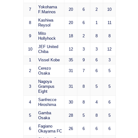
Yokohama
7
20
6
2
10
F.Marinos
Kashiwa
8
20
6
1
11
Reysol
Mito
9
18
2
8
8
Hollyhock
JEF United
10
12
3
3
12
Chiba
1
Vissel Kobe
35
9
6
3
Cerezo
2
31
7
6
5
Osaka
Nagoya
3
Grampus
31
8
5
5
Eight
Sanfrecce
4
30
8
4
6
Hiroshima
Gamba
5
28
5
8
5
Osaka
Fagiano
6
26
6
6
6
Okayama FC