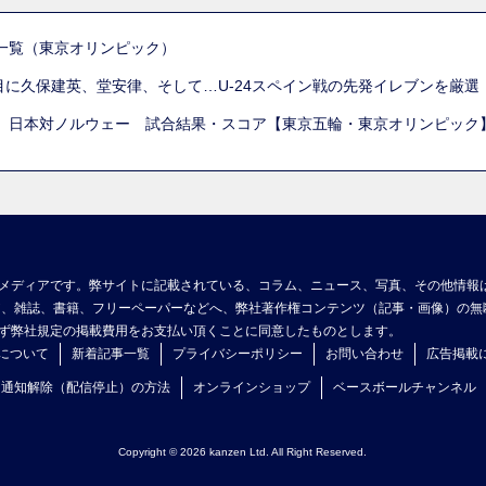
一覧（東京オリンピック）
列目に久保建英、堂安律、そして…U-24スペイン戦の先発イレブンを厳
 日本対ノルウェー 試合結果・スコア【東京五輪・東京オリンピック
メディアです。弊サイトに記載されている、コラム、ニュース、写真、その他情報
ア、雑誌、書籍、フリーペーパーなどへ、弊社著作権コンテンツ（記事・画像）の無
ず弊社規定の掲載費用をお支払い頂くことに同意したものとします。
について
新着記事一覧
プライバシーポリシー
お問い合わせ
広告掲載
ュ通知解除（配信停止）の方法
オンラインショップ
ベースボールチャンネル
Copyright © 2026 kanzen Ltd. All Right Reserved.