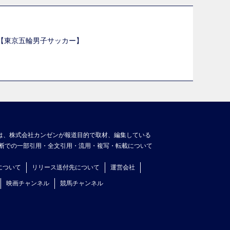
選【東京五輪男子サッカー】
】
は、株式会社カンゼンが報道目的で取材、編集している
断での一部引用・全文引用・流用・複写・転載について
について
リリース送付先について
運営会社
映画チャンネル
競馬チャンネル