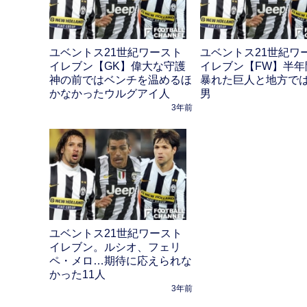
ユベントス21世紀ワースト
ユベントス21世紀ワ
イレブン【GK】偉大な守護
イレブン【FW】半年
神の前ではベンチを温めるほ
暴れた巨人と地方で
かなかったウルグアイ人
男
3年前
ユベントス21世紀ワースト
イレブン。ルシオ、フェリ
ペ・メロ…期待に応えられな
かった11人
3年前