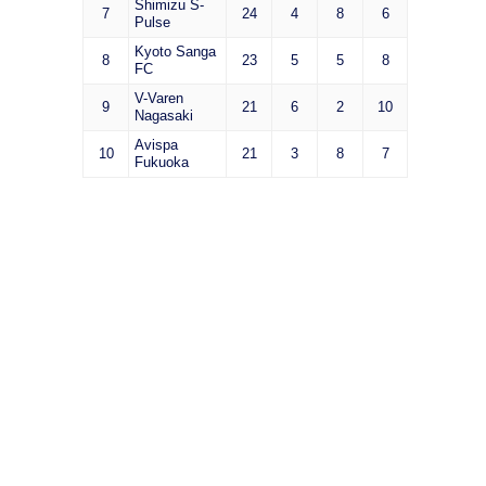
Shimizu S-
7
24
4
8
6
Pulse
Kyoto Sanga
8
23
5
5
8
FC
V-Varen
9
21
6
2
10
Nagasaki
Avispa
10
21
3
8
7
Fukuoka