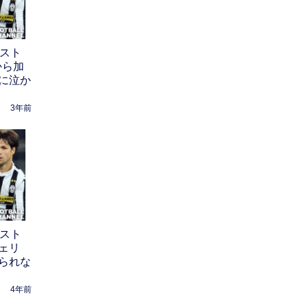
ースト
から加
に泣か
3年前
ースト
ェリ
られな
4年前