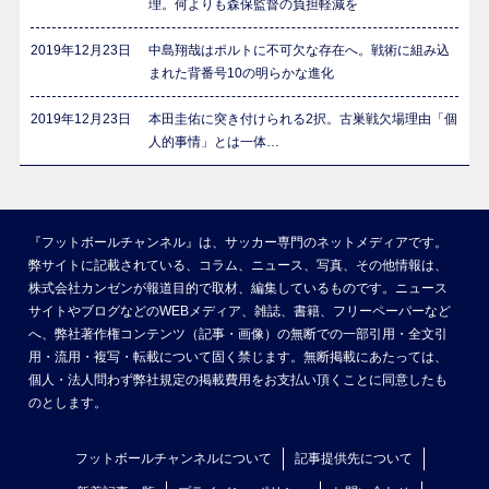
理。何よりも森保監督の負担軽減を
2019年12月23日
中島翔哉はポルトに不可欠な存在へ。戦術に組み込
まれた背番号10の明らかな進化
2019年12月23日
本田圭佑に突き付けられる2択。古巣戦欠場理由「個
人的事情」とは一体…
『フットボールチャンネル』は、サッカー専門のネットメディアです。
弊サイトに記載されている、コラム、ニュース、写真、その他情報は、
株式会社カンゼンが報道目的で取材、編集しているものです。ニュース
サイトやブログなどのWEBメディア、雑誌、書籍、フリーペーパーなど
へ、弊社著作権コンテンツ（記事・画像）の無断での一部引用・全文引
用・流用・複写・転載について固く禁じます。無断掲載にあたっては、
個人・法人問わず弊社規定の掲載費用をお支払い頂くことに同意したも
のとします。
フットボールチャンネルについて
記事提供先について