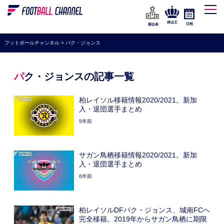
WEリーグ
なでしこジャパン
得点王
日程
順位表
海外サッカー
フットボールチャンネル
>
パク・ジョンス
プレミアリーグ
ラ・リーガ
パク・ジョンスの記事一覧
セリエA
柏レイソル移籍情報2020/2021。新加
ブンデスリーガ
入・退団選手まとめ
5年前
UEFA
ナショナルチーム
サガン鳥栖移籍情報2020/2021。新加
高校サッカー
入・退団選手まとめ
6年前
動画
柏レイソルDFパク・ジョンス、城南FCへ
完全移籍。2019年からサガン鳥栖に期限