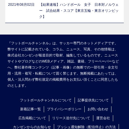
2021年08月02日
【結果速報】ハンドボール 女子 日本対ノルウェ
ー 試合結果・スコア【東京五輪・東京オリンピッ
ク】
『フットボールチャンネル』は、サッカー専門のネットメディアです。
弊サイトに記載されている、コラム、ニュース、写真、その他情報は、
株式会社カンゼンが報道目的で取材、編集しているものです。ニュース
サイトやブログなどのWEBメディア、雑誌、書籍、フリーペーパーなど
へ、弊社著作権コンテンツ（記事・画像）の無断での一部引用・全文引
用・流用・複写・転載について固く禁じます。無断掲載にあたっては、
個人・法人問わず弊社規定の掲載費用をお支払い頂くことに同意したも
のとします。
フットボールチャンネルについて
記事提供先について
新着記事一覧
プライバシーポリシー
お問い合わせ
広告掲載について
リリース送付先について
運営会社
カンゼンからのお知らせ
プッシュ通知解除（配信停止）の方法