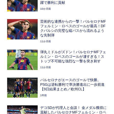
躍で勝利に貢献
10か月前
芸術的な連携からの一撃！バルセロナMF
フェルミン・ロペスのゴールが最高！DF
クバルシの完璧な縦パスから流れるよう
な先制弾
11か月前
弾丸ミドルがズドン！バルセロナMFフェ
ルミン・ロペスのゴールが凄すぎる！ス
トップ不可能な強烈な一撃を突き刺す
11か月前
バルセロナがエースのゴールで快勝。
PSGは逆転勝利で準決勝進出に一歩前進
【9日結果まとめ／欧州CL】
1年前
デコSDが代理人と会談！ 金メダル獲得に
貢献したバルセロナMFフェルミン・ロペ