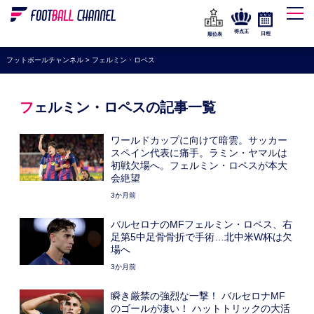
WEリーグ
なでしこジャパン
得点王
日程
順位表
海外サッカー
フットボールチャンネル
>
フェルミン・ロペス
プレミアリーグ
ラ・リーガ
フェルミン・ロペスの記事一覧
セリエA
ワールドカップに向けて暗雲。サッカー
ブンデスリーガ
スペイン代表に痛手。ラミン・ヤマルは
初戦欠場へ。フェルミン・ロペスが本大
UEFA
会絶望
3か月前
ナショナルチーム
バルセロナのMFフェルミン・ロペス、右
高校サッカー
足第5中足骨骨折で手術…北中米W杯は欠
場へ
動画
3か月前
瞬き厳禁の強烈な一撃！ バルセロナMF
のゴールが凄い！ ハットトリックの大活