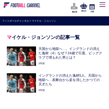
WEリーグ
なでしこジャパン
得点王
日程
順位表
海外サッカー
フットボールチャンネル
>
マイケル・ジョンソン
プレミアリーグ
ラ・リーガ
マイケル・ジョンソンの記事一覧
セリエA
天国から地獄へ…。イングランドの消え
ブンデスリーガ
た逸材（4）なぜ？24歳で引退。ビッグク
ラブで埋もれた男とは？
UEFA
3年前
ナショナルチーム
イングランドの消えた逸材5人。天国から
高校サッカー
地獄へ…表舞台から姿を消したかつての
天才たち
動画
3年前