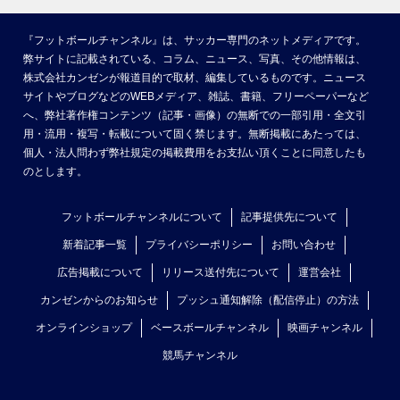
『フットボールチャンネル』は、サッカー専門のネットメディアです。
弊サイトに記載されている、コラム、ニュース、写真、その他情報は、
株式会社カンゼンが報道目的で取材、編集しているものです。ニュース
サイトやブログなどのWEBメディア、雑誌、書籍、フリーペーパーなど
へ、弊社著作権コンテンツ（記事・画像）の無断での一部引用・全文引
用・流用・複写・転載について固く禁じます。無断掲載にあたっては、
個人・法人問わず弊社規定の掲載費用をお支払い頂くことに同意したも
のとします。
フットボールチャンネルについて
記事提供先について
新着記事一覧
プライバシーポリシー
お問い合わせ
広告掲載について
リリース送付先について
運営会社
カンゼンからのお知らせ
プッシュ通知解除（配信停止）の方法
オンラインショップ
ベースボールチャンネル
映画チャンネル
競馬チャンネル