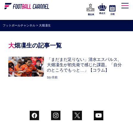
WEリーグ
なでしこジャパン
得点王
日程
順位表
海外サッカー
フットボールチャンネル
>
大畑凜生
プレミアリーグ
ラ・リーガ
大畑凜生の記事一覧
セリエA
「まだまだ足りない」清水エスパルス、
ブンデスリーガ
大畑凜生が初先発で感じた課題。「自分
のところでもっと…」【コラム】
UEFA
3か月前
ナショナルチーム
高校サッカー
動画