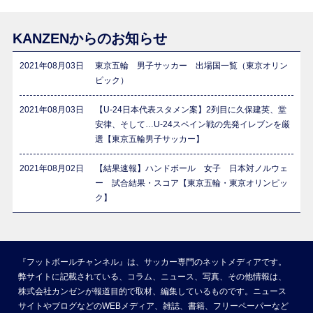
KANZENからのお知らせ
2021年08月03日
東京五輪 男子サッカー 出場国一覧（東京オリン
ピック）
2021年08月03日
【U-24日本代表スタメン案】2列目に久保建英、堂
安律、そして…U-24スペイン戦の先発イレブンを厳
選【東京五輪男子サッカー】
2021年08月02日
【結果速報】ハンドボール 女子 日本対ノルウェ
ー 試合結果・スコア【東京五輪・東京オリンピッ
ク】
『フットボールチャンネル』は、サッカー専門のネットメディアです。
弊サイトに記載されている、コラム、ニュース、写真、その他情報は、
株式会社カンゼンが報道目的で取材、編集しているものです。ニュース
サイトやブログなどのWEBメディア、雑誌、書籍、フリーペーパーなど