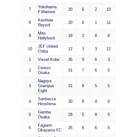
Yokohama
7
20
6
2
10
F.Marinos
Kashiwa
8
20
6
1
11
Reysol
Mito
9
18
2
8
8
Hollyhock
JEF United
10
12
3
3
12
Chiba
1
Vissel Kobe
35
9
6
3
Cerezo
2
31
7
6
5
Osaka
Nagoya
3
Grampus
31
8
5
5
Eight
Sanfrecce
4
30
8
4
6
Hiroshima
Gamba
5
28
5
8
5
Osaka
Fagiano
6
26
6
6
6
Okayama FC