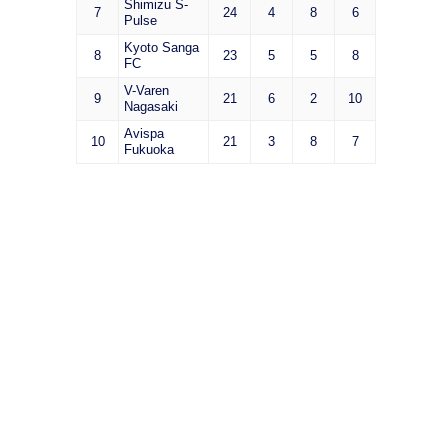
Shimizu S-
7
24
4
8
6
Pulse
Kyoto Sanga
8
23
5
5
8
FC
V-Varen
9
21
6
2
10
Nagasaki
Avispa
10
21
3
8
7
Fukuoka