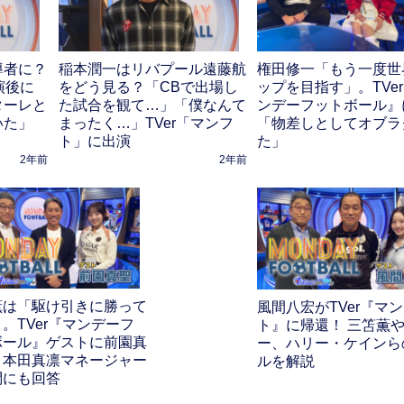
導者に？
稲本潤一はリバプール遠藤航
権田修一「もう一度世
演後に
をどう見る？「CBで出場し
ップを目指す」。TVe
ターレと
た試合を観て…」「僕なんて
ンデーフットボール』
いた」
まったく…」TVer「マンフ
「物差しとしてオブラ
ト」に出演
た」
2年前
2年前
薫は「駆け引きに勝って
風間八宏がTVer『マ
。TVer『マンデーフ
ト』に帰還！ 三笘薫
ボール』ゲストに前園真
ー、ハリー・ケインら
！本田真凛マネージャー
ルを解説
問にも回答