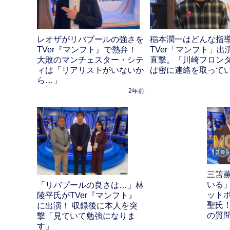
レオザがリバプールの強さを
稲本潤一はどんな指
TVer『マンフト』で熱弁！
TVer「マンフト」出
大敗のマンチェスター・シテ
直撃。「川崎フロン
ィは「リアリストがいないか
は密に連絡を取って
ら…」
2年前
三笘
いる」
「リバプールの良さは…」林
ット
陵平氏がTVer『マンフト』
聖氏
に出演！ 収録後に本人を突
の質
撃「見ていて勉強になりま
す」