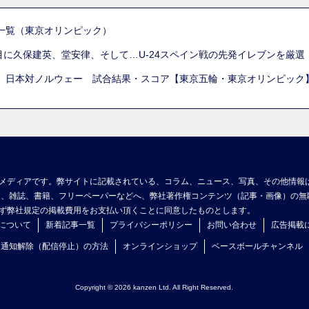
一覧（東京オリンピック）
列目に久保建英、堂安律、そして…U-24スペイン戦の先発イレブンを厳
 日本対ノルウェー 試合結果・スコア【東京五輪・東京オリンピック
メディアです。弊サイトに記載されている、コラム、ニュース、写真、その他情報
ア、雑誌、書籍、フリーペーパーなどへ、弊社著作権コンテンツ（記事・画像）の無
ず弊社規定の掲載費用をお支払い頂くことに同意したものとします。
について
新着記事一覧
プライバシーポリシー
お問い合わせ
広告掲載
ュ通知解除（配信停止）の方法
オンラインショップ
ベースボールチャンネル
Copyright © 2026 kanzen Ltd. All Right Reserved.