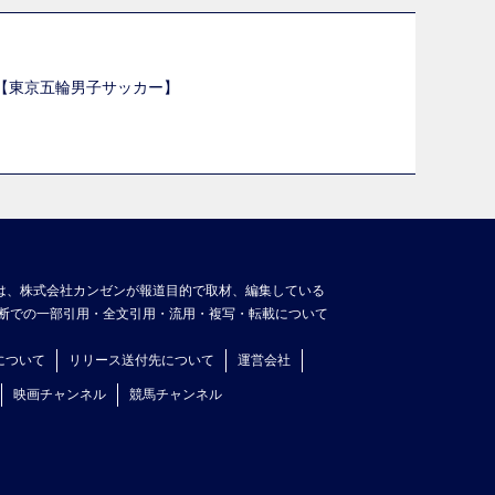
選【東京五輪男子サッカー】
】
は、株式会社カンゼンが報道目的で取材、編集している
断での一部引用・全文引用・流用・複写・転載について
について
リリース送付先について
運営会社
映画チャンネル
競馬チャンネル