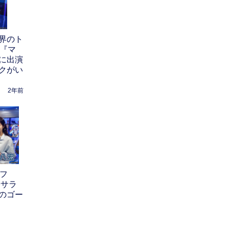
界のト
r『マ
に出演
クがい
2年前
ンフ
やサラ
のゴー