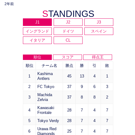
2年前
STANDINGS
J1
J2
J3
イングランド
ドイツ
スペイン
イタリア
CL
順位
スコア
得点王
順位
チーム名
勝点
勝
引
敗
Kashima
1
45
13
4
1
Antlers
2
FC Tokyo
37
9
6
3
Machida
3
37
8
8
2
Zelvia
Kawasaki
4
28
7
4
7
Frontale
5
Tokyo Verdy
28
7
4
7
Urawa Red
6
25
7
4
7
Diamonds