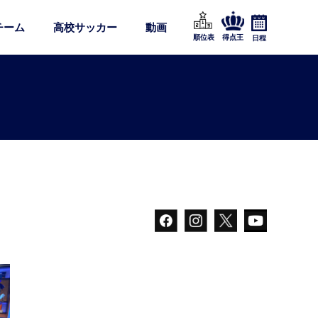
チーム
高校サッカー
動画
順位表
得点王
日程