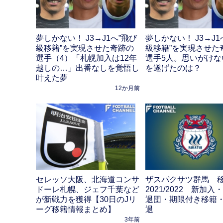
夢しかない！ J3→J1へ”飛び
夢しかない！ J3→J1
級移籍”を実現させた奇跡の
級移籍”を実現させた
選手（4）「札幌加入は12年
選手5人。思いがけな
越しの…」出番なしを覚悟し
を遂げたのは？
叶えた夢
12か月前
セレッソ大阪、北海道コンサ
ザスパクサツ群馬 
ドーレ札幌、ジェフ千葉など
2021/2022 新加
が新戦力を獲得【30日のJリ
退団・期限付き移籍
ーグ移籍情報まとめ】
退
3年前