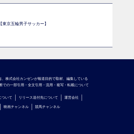
選【東京五輪男子サッカー】
】
は、株式会社カンゼンが報道目的で取材、編集している
断での一部引用・全文引用・流用・複写・転載について
について
リリース送付先について
運営会社
映画チャンネル
競馬チャンネル