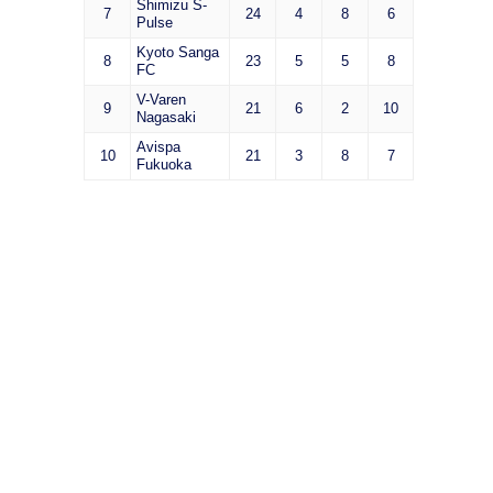
Shimizu S-
7
24
4
8
6
Pulse
Kyoto Sanga
8
23
5
5
8
FC
V-Varen
9
21
6
2
10
Nagasaki
Avispa
10
21
3
8
7
Fukuoka