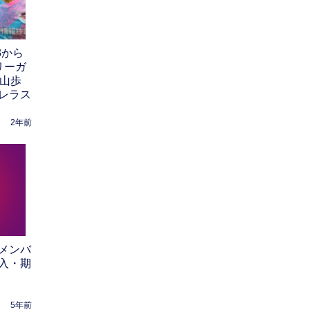
3から
リーガ
横山歩
レラス
2年前
2メンバ
入・期
5年前