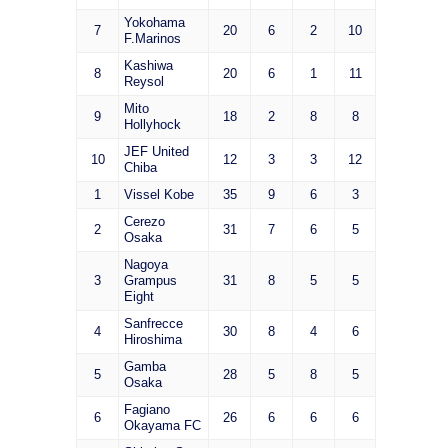
Yokohama
7
20
6
2
10
F.Marinos
Kashiwa
8
20
6
1
11
Reysol
Mito
9
18
2
8
8
Hollyhock
JEF United
10
12
3
3
12
Chiba
1
Vissel Kobe
35
9
6
3
Cerezo
2
31
7
6
5
Osaka
Nagoya
3
Grampus
31
8
5
5
Eight
Sanfrecce
4
30
8
4
6
Hiroshima
Gamba
5
28
5
8
5
Osaka
Fagiano
6
26
6
6
6
Okayama FC