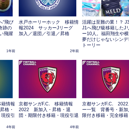
へ“飛び
水戸ホーリーホック 移籍情
活躍は至難の業！？ J
奇跡の
報2024 サッカーJリーグ
J1へ飛び級移籍したJ
い飛躍
加入／退団／引退／昇格
ー10人。福田翔生や
夢だけじゃないシンデ
トーリー
1年前
2年前
移籍情報
京都サンガF.C. 移籍情報
京都サンガF.C. 202
入・昇格・
2022 新加入・昇格・退
ー一覧 背番号・新加
・現役引
団・期限付き移籍・現役引退
限付き移籍・完全移籍
4年前
4年前