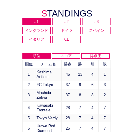
STANDINGS
J1
J2
J3
イングランド
ドイツ
スペイン
イタリア
CL
順位
スコア
得点王
順位
チーム名
勝点
勝
引
敗
Kashima
1
45
13
4
1
Antlers
2
FC Tokyo
37
9
6
3
Machida
3
37
8
8
2
Zelvia
Kawasaki
4
28
7
4
7
Frontale
5
Tokyo Verdy
28
7
4
7
Urawa Red
6
25
7
4
7
Diamonds