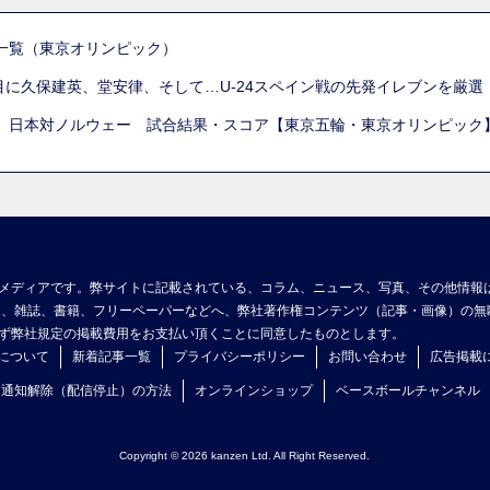
一覧（東京オリンピック）
列目に久保建英、堂安律、そして…U-24スペイン戦の先発イレブンを厳
 日本対ノルウェー 試合結果・スコア【東京五輪・東京オリンピック
メディアです。弊サイトに記載されている、コラム、ニュース、写真、その他情報
ア、雑誌、書籍、フリーペーパーなどへ、弊社著作権コンテンツ（記事・画像）の無
ず弊社規定の掲載費用をお支払い頂くことに同意したものとします。
について
新着記事一覧
プライバシーポリシー
お問い合わせ
広告掲載
ュ通知解除（配信停止）の方法
オンラインショップ
ベースボールチャンネル
Copyright © 2026 kanzen Ltd. All Right Reserved.