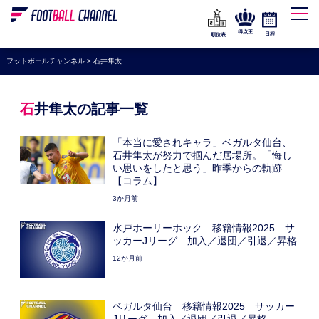
WEリーグ
なでしこジャパン
得点王
日程
順位表
海外サッカー
フットボールチャンネル
>
石井隼太
プレミアリーグ
ラ・リーガ
石井隼太の記事一覧
セリエA
「本当に愛されキャラ」ベガルタ仙台、
ブンデスリーガ
石井隼太が努力で掴んだ居場所。「悔し
い思いをしたと思う」昨季からの軌跡
UEFA
【コラム】
3か月前
ナショナルチーム
水戸ホーリーホック 移籍情報2025 サ
高校サッカー
ッカーJリーグ 加入／退団／引退／昇格
動画
12か月前
ベガルタ仙台 移籍情報2025 サッカー
Jリーグ 加入／退団／引退／昇格