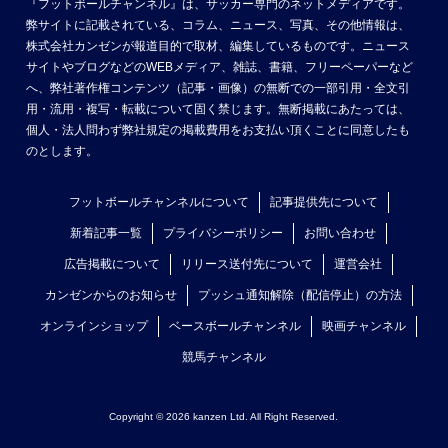
『フットボールチャンネル』は、サッカー専門のネットメディアです。
弊サイトに記載されている、コラム、ニュース、写真、その他情報は、
株式会社カンゼンが報道目的で取材、編集しているものです。ニュース
サイトやブログなどのWEBメディア、雑誌、書籍、フリーペーパーなど
へ、弊社著作権コンテンツ（記事・画像）の無断での一部引用・全文引
用・流用・複写・転載について固く禁じます。無断掲載にあたっては、
個人・法人問わず弊社規定の掲載費用をお支払い頂くことに同意したも
のとします。
フットボールチャンネルについて
記事提供先について
新着記事一覧
プライバシーポリシー
お問い合わせ
広告掲載について
リリース送付先について
運営会社
カンゼンからのお知らせ
プッシュ通知解除（配信停止）の方法
オンラインショップ
ベースボールチャンネル
映画チャンネル
競馬チャンネル
Copyright © 2026 kanzen Ltd. All Right Reserved.