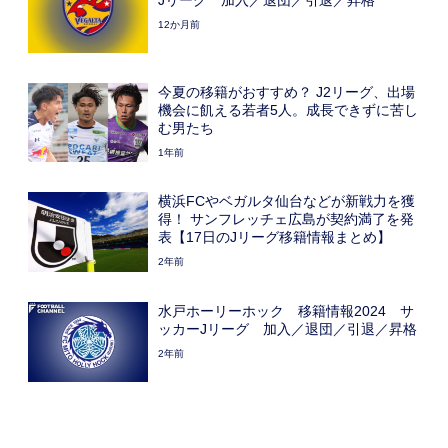
12か月前
今夏の移籍がおすすめ？ J2リーグ、出場
機会に飢える若者5人。成長できずに苦し
む男たち
1年前
横浜FCやベガルタ仙台などが新戦力を獲
得！ サンフレッチェ広島が契約満了を発
表【17日のJリーグ移籍情報まとめ】
2年前
水戸ホーリーホック 移籍情報2024 サ
ッカーJリーグ 加入／退団／引退／昇格
2年前