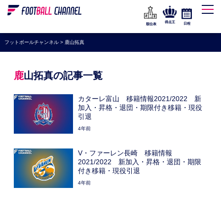
WEリーグ
なでしこジャパン
得点王
日程
順位表
海外サッカー
フットボールチャンネル
>
鹿山拓真
プレミアリーグ
ラ・リーガ
鹿山拓真の記事一覧
セリエA
カターレ富山 移籍情報2021/2022 新
ブンデスリーガ
加入・昇格・退団・期限付き移籍・現役
引退
UEFA
4年前
ナショナルチーム
V・ファーレン長崎 移籍情報
高校サッカー
2021/2022 新加入・昇格・退団・期限
付き移籍・現役引退
動画
4年前