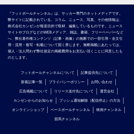
『フットボールチャンネル』は、サッカー専門のネットメディアです。
弊サイトに記載されている、コラム、ニュース、写真、その他情報は、
株式会社カンゼンが報道目的で取材、編集しているものです。ニュース
サイトやブログなどのWEBメディア、雑誌、書籍、フリーペーパーなど
へ、弊社著作権コンテンツ（記事・画像）の無断での一部引用・全文引
用・流用・複写・転載について固く禁じます。無断掲載にあたっては、
個人・法人問わず弊社規定の掲載費用をお支払い頂くことに同意したも
のとします。
フットボールチャンネルについて
記事提供先について
新着記事一覧
プライバシーポリシー
お問い合わせ
広告掲載について
リリース送付先について
運営会社
カンゼンからのお知らせ
プッシュ通知解除（配信停止）の方法
オンラインショップ
ベースボールチャンネル
映画チャンネル
競馬チャンネル