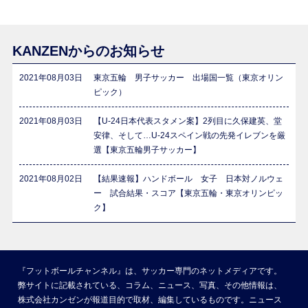
KANZENからのお知らせ
2021年08月03日
東京五輪 男子サッカー 出場国一覧（東京オリン
ピック）
2021年08月03日
【U-24日本代表スタメン案】2列目に久保建英、堂
安律、そして…U-24スペイン戦の先発イレブンを厳
選【東京五輪男子サッカー】
2021年08月02日
【結果速報】ハンドボール 女子 日本対ノルウェ
ー 試合結果・スコア【東京五輪・東京オリンピッ
ク】
『フットボールチャンネル』は、サッカー専門のネットメディアです。
弊サイトに記載されている、コラム、ニュース、写真、その他情報は、
株式会社カンゼンが報道目的で取材、編集しているものです。ニュース