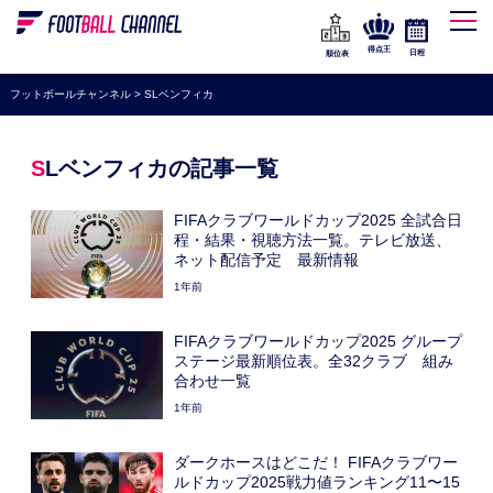
WEリーグ
なでしこジャパン
得点王
日程
順位表
海外サッカー
フットボールチャンネル
>
SLベンフィカ
プレミアリーグ
ラ・リーガ
SLベンフィカの記事一覧
セリエA
FIFAクラブワールドカップ2025 全試合日
ブンデスリーガ
程・結果・視聴方法一覧。テレビ放送、
ネット配信予定 最新情報
UEFA
1年前
ナショナルチーム
FIFAクラブワールドカップ2025 グループ
高校サッカー
ステージ最新順位表。全32クラブ 組み
合わせ一覧
動画
1年前
ダークホースはどこだ！ FIFAクラブワー
ルドカップ2025戦力値ランキング11〜15