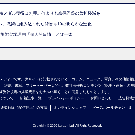
五輪メダル獲得は無理。何よりも森保監督の負担軽減を
へ。戦術に組み込まれた背番号10の明らかな進化
古巣戦欠場理由「個人的事情」とは一体…
メディアです。弊サイトに記載されている、コラム、ニュース、写真、その他情報
ア、雑誌、書籍、フリーペーパーなどへ、弊社著作権コンテンツ（記事・画像）の無
ず弊社規定の掲載費用をお支払い頂くことに同意したものとします。
について
新着記事一覧
プライバシーポリシー
お問い合わせ
広告掲載
ュ通知解除（配信停止）の方法
オンラインショップ
ベースボールチャンネル
Copyright © 2026 kanzen Ltd. All Right Reserved.