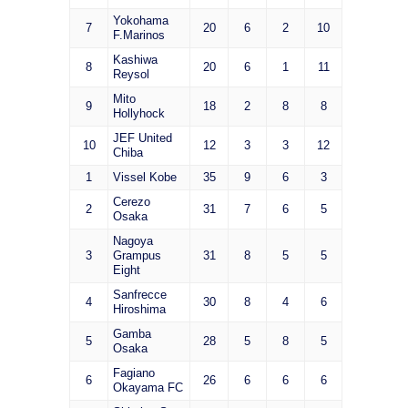
Yokohama
7
20
6
2
10
F.Marinos
Kashiwa
8
20
6
1
11
Reysol
Mito
9
18
2
8
8
Hollyhock
JEF United
10
12
3
3
12
Chiba
1
Vissel Kobe
35
9
6
3
Cerezo
2
31
7
6
5
Osaka
Nagoya
3
Grampus
31
8
5
5
Eight
Sanfrecce
4
30
8
4
6
Hiroshima
Gamba
5
28
5
8
5
Osaka
Fagiano
6
26
6
6
6
Okayama FC