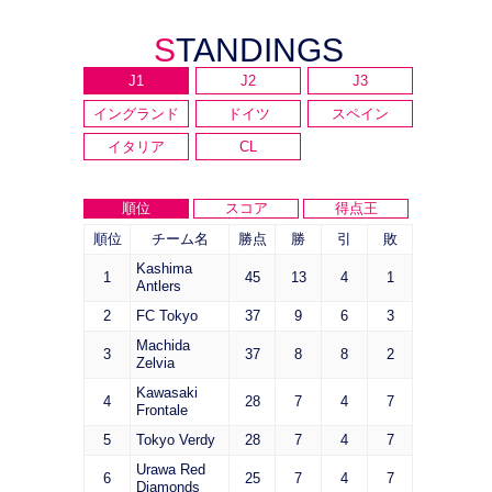
STANDINGS
J1
J2
J3
イングランド
ドイツ
スペイン
イタリア
CL
順位
スコア
得点王
順位
チーム名
勝点
勝
引
敗
Kashima
1
45
13
4
1
Antlers
2
FC Tokyo
37
9
6
3
Machida
3
37
8
8
2
Zelvia
Kawasaki
4
28
7
4
7
Frontale
5
Tokyo Verdy
28
7
4
7
Urawa Red
6
25
7
4
7
Diamonds