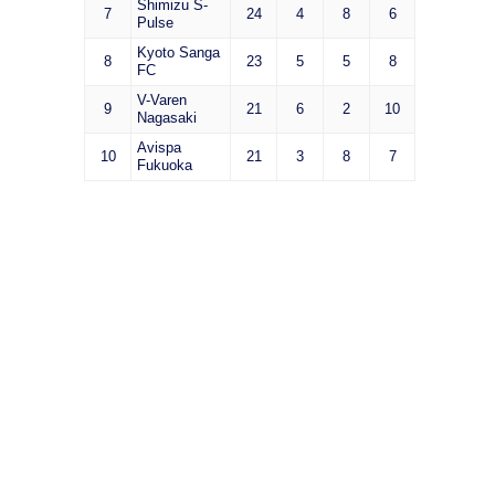
Shimizu S-
7
24
4
8
6
Pulse
Kyoto Sanga
8
23
5
5
8
FC
V-Varen
9
21
6
2
10
Nagasaki
Avispa
10
21
3
8
7
Fukuoka