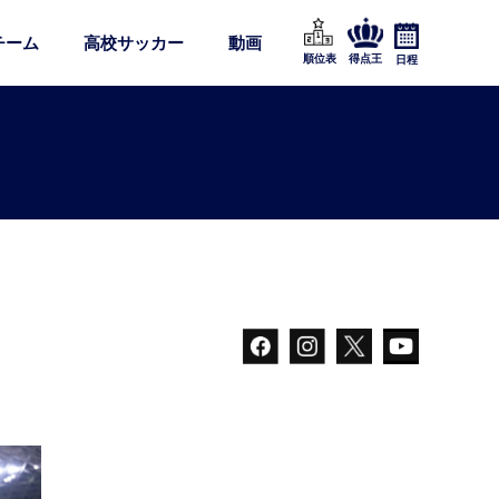
チーム
高校サッカー
動画
順位表
得点王
日程