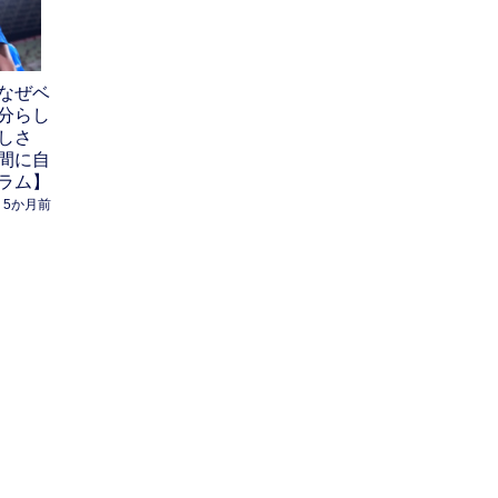
なぜベ
分らし
しさ
間に自
ラム】
5か月前