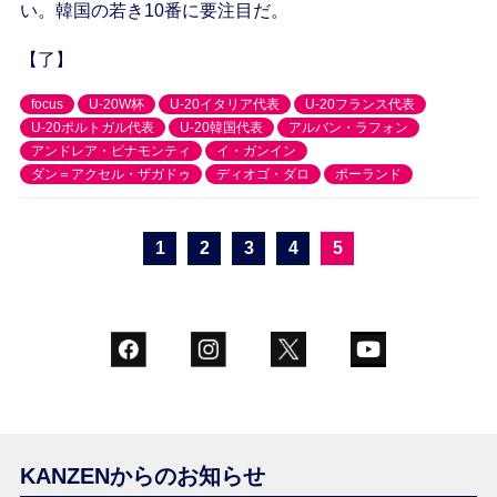
い。韓国の若き10番に要注目だ。
【了】
focus
U-20W杯
U-20イタリア代表
U-20フランス代表
U-20ポルトガル代表
U-20韓国代表
アルバン・ラフォン
アンドレア・ピナモンティ
イ・ガンイン
ダン＝アクセル・ザガドゥ
ディオゴ・ダロ
ポーランド
1
2
3
4
5
KANZENからのお知らせ