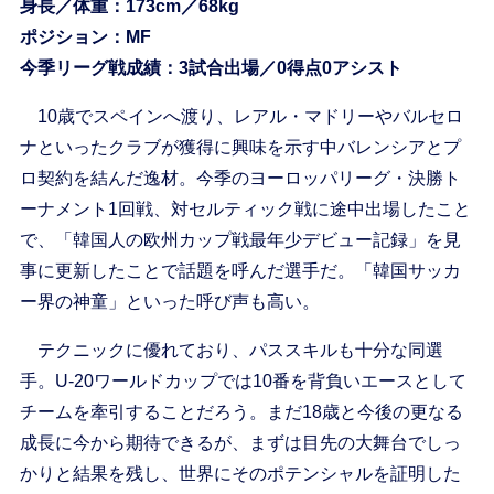
身長／体重：173cm／68kg
ポジション：MF
今季リーグ戦成績：3試合出場／0得点0アシスト
10歳でスペインへ渡り、レアル・マドリーやバルセロ
ナといったクラブが獲得に興味を示す中バレンシアとプ
ロ契約を結んだ逸材。今季のヨーロッパリーグ・決勝ト
ーナメント1回戦、対セルティック戦に途中出場したこと
で、「韓国人の欧州カップ戦最年少デビュー記録」を見
事に更新したことで話題を呼んだ選手だ。「韓国サッカ
ー界の神童」といった呼び声も高い。
テクニックに優れており、パススキルも十分な同選
手。U-20ワールドカップでは10番を背負いエースとして
チームを牽引することだろう。まだ18歳と今後の更なる
成長に今から期待できるが、まずは目先の大舞台でしっ
かりと結果を残し、世界にそのポテンシャルを証明した