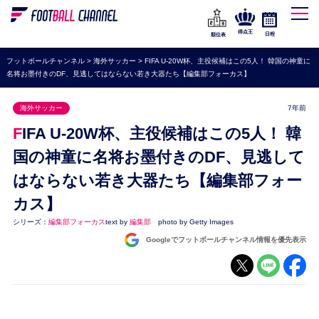
WEリーグ
なでしこジャパン
得点王
日程
順位表
海外サッカー
フットボールチャンネル
>
海外サッカー
>
FIFA U-20W杯、主役候補はこの5人！ 韓国の神童に
名将お墨付きのDF、見逃してはならない若き大器たち【編集部フォーカス】
プレミアリーグ
ラ・リーガ
海外サッカー
7年前
セリエA
FIFA U-20W杯、主役候補はこの5人！ 韓
ブンデスリーガ
国の神童に名将お墨付きのDF、見逃して
はならない若き大器たち【編集部フォー
UEFA
カス】
ナショナルチーム
シリーズ：
編集部フォーカス
text by
編集部
photo by Getty Images
高校サッカー
Googleでフットボールチャンネル情報を優先表示
動画