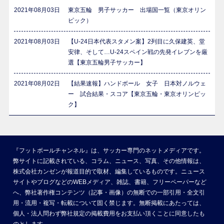
2021年08月03日
東京五輪 男子サッカー 出場国一覧（東京オリン
ピック）
2021年08月03日
【U-24日本代表スタメン案】2列目に久保建英、堂
安律、そして…U-24スペイン戦の先発イレブンを厳
選【東京五輪男子サッカー】
2021年08月02日
【結果速報】ハンドボール 女子 日本対ノルウェ
ー 試合結果・スコア【東京五輪・東京オリンピッ
ク】
『フットボールチャンネル』は、サッカー専門のネットメディアです。
弊サイトに記載されている、コラム、ニュース、写真、その他情報は、
株式会社カンゼンが報道目的で取材、編集しているものです。ニュース
サイトやブログなどのWEBメディア、雑誌、書籍、フリーペーパーなど
へ、弊社著作権コンテンツ（記事・画像）の無断での一部引用・全文引
用・流用・複写・転載について固く禁じます。無断掲載にあたっては、
個人・法人問わず弊社規定の掲載費用をお支払い頂くことに同意したも