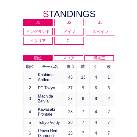
STANDINGS
J1
J2
J3
イングランド
ドイツ
スペイン
イタリア
CL
順位
スコア
得点王
順位
チーム名
勝点
勝
引
敗
Kashima
1
45
13
4
1
Antlers
2
FC Tokyo
37
9
6
3
Machida
3
37
8
8
2
Zelvia
Kawasaki
4
28
7
4
7
Frontale
5
Tokyo Verdy
28
7
4
7
Urawa Red
6
25
7
4
7
Diamonds