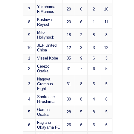
Yokohama
7
20
6
2
10
F.Marinos
Kashiwa
8
20
6
1
11
Reysol
Mito
9
18
2
8
8
Hollyhock
JEF United
10
12
3
3
12
Chiba
1
Vissel Kobe
35
9
6
3
Cerezo
2
31
7
6
5
Osaka
Nagoya
3
Grampus
31
8
5
5
Eight
Sanfrecce
4
30
8
4
6
Hiroshima
Gamba
5
28
5
8
5
Osaka
Fagiano
6
26
6
6
6
Okayama FC