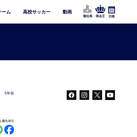
チーム
高校サッカー
動画
順位表
得点王
日程
5年前
報を優先表示