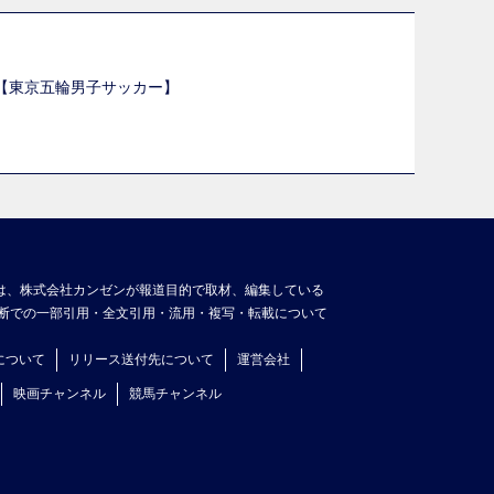
選【東京五輪男子サッカー】
】
は、株式会社カンゼンが報道目的で取材、編集している
断での一部引用・全文引用・流用・複写・転載について
について
リリース送付先について
運営会社
映画チャンネル
競馬チャンネル