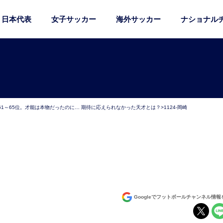
日本代表
女子サッカー
海外サッカー
ナショナル
1～65位。才能は本物だったのに… 期待に応えられなかった天才とは？
>
1124-岡崎
Googleでフットボールチャンネル情