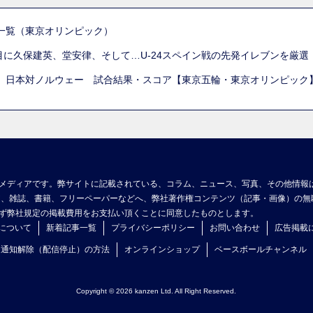
一覧（東京オリンピック）
列目に久保建英、堂安律、そして…U-24スペイン戦の先発イレブンを厳
 日本対ノルウェー 試合結果・スコア【東京五輪・東京オリンピック
メディアです。弊サイトに記載されている、コラム、ニュース、写真、その他情報
ア、雑誌、書籍、フリーペーパーなどへ、弊社著作権コンテンツ（記事・画像）の無
ず弊社規定の掲載費用をお支払い頂くことに同意したものとします。
について
新着記事一覧
プライバシーポリシー
お問い合わせ
広告掲載
ュ通知解除（配信停止）の方法
オンラインショップ
ベースボールチャンネル
Copyright © 2026 kanzen Ltd. All Right Reserved.