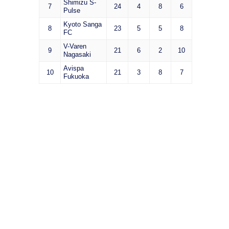
Shimizu S-
7
24
4
8
6
Pulse
Kyoto Sanga
8
23
5
5
8
FC
V-Varen
9
21
6
2
10
Nagasaki
Avispa
10
21
3
8
7
Fukuoka