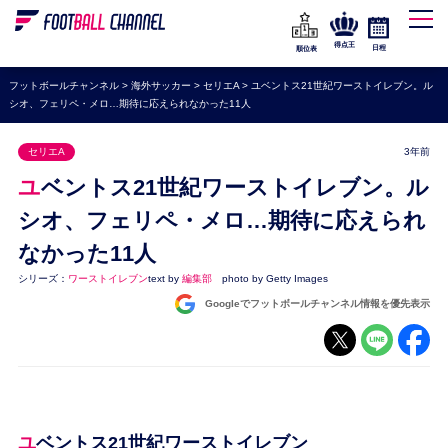
WEリーグ
なでしこジャパン
得点王
日程
順位表
海外サッカー
フットボールチャンネル
>
海外サッカー
>
セリエA
>
ユベントス21世紀ワーストイレブン。ル
シオ、フェリペ・メロ…期待に応えられなかった11人
プレミアリーグ
ラ・リーガ
セリエA
3年前
セリエA
ユベントス21世紀ワーストイレブン。ル
ブンデスリーガ
シオ、フェリペ・メロ…期待に応えられ
なかった11人
UEFA
シリーズ：
ワーストイレブン
text by
編集部
photo by Getty Images
ナショナルチーム
Googleでフットボールチャンネル情報を優先表示
高校サッカー
動画
ユベントス21世紀ワーストイレブン