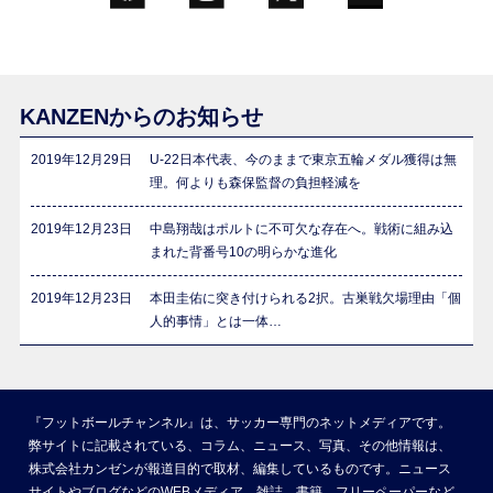
KANZENからのお知らせ
2019年12月29日
U-22日本代表、今のままで東京五輪メダル獲得は無
理。何よりも森保監督の負担軽減を
2019年12月23日
中島翔哉はポルトに不可欠な存在へ。戦術に組み込
まれた背番号10の明らかな進化
2019年12月23日
本田圭佑に突き付けられる2択。古巣戦欠場理由「個
人的事情」とは一体…
『フットボールチャンネル』は、サッカー専門のネットメディアです。
弊サイトに記載されている、コラム、ニュース、写真、その他情報は、
株式会社カンゼンが報道目的で取材、編集しているものです。ニュース
サイトやブログなどのWEBメディア、雑誌、書籍、フリーペーパーなど