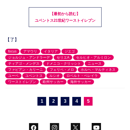
【最初から読む】
ユベントス21世紀ワーストイレブン
【了】
focus
アマウリ
イタリア
ジエゴ
ジョルジュ・アンドラーデ
セリエA
セルヒオ・アルミロン
ティアゴ・メンデス
ドメニコ・クリッシト
ニュース
ファビアン・カリーニ
フェリペ・メロ
ホルヘ・マルティネス
ユーベ
ユベントス
ルシオ
ロベルト・ペレイラ
ワーストイレブン
欧州サッカー
海外サッカー
1
2
3
4
5