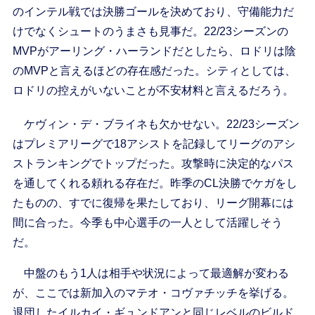
のインテル戦では決勝ゴールを決めており、守備能力だ
けでなくシュートのうまさも見事だ。22/23シーズンの
MVPがアーリング・ハーランドだとしたら、ロドリは陰
のMVPと言えるほどの存在感だった。シティとしては、
ロドリの控えがいないことが不安材料と言えるだろう。
ケヴィン・デ・ブライネも欠かせない。22/23シーズン
はプレミアリーグで18アシストを記録してリーグのアシ
ストランキングでトップだった。攻撃時に決定的なパス
を通してくれる頼れる存在だ。昨季のCL決勝でケガをし
たものの、すでに復帰を果たしており、リーグ開幕には
間に合った。今季も中心選手の一人として活躍しそう
だ。
中盤のもう1人は相手や状況によって最適解が変わる
が、ここでは新加入のマテオ・コヴァチッチを挙げる。
退団したイルカイ・ギュンドアンと同じレベルのビルド