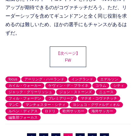
アップが期待できるのがコヴァチッチだろう。ただ、リ
ーダーシップを含めてギュンドアンと全く同じ役割を求
めるのは難しいため、ほかの選手にもチャンスがあるは
ずだ。
【次ページ】
FW
focus
アーリング・ハーランド
イングランド
エデルソン
カイル・ウォーカー
ケヴィン・デ・ブライネ
コラム
シティ
ジャック・グリーリッシュ
ジョン・ストーンズ
ニュース
フィル・フォーデン
プレミアリーグ
マテオ・コヴァチッチ
マンC
マンチェスター・シティ
ヨシュコ・グヴァルディオル
ルベン・ディアス
ロドリ
欧州サッカー
海外サッカー
編集部フォーカス