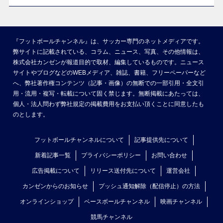
『フットボールチャンネル』は、サッカー専門のネットメディアです。
弊サイトに記載されている、コラム、ニュース、写真、その他情報は、
株式会社カンゼンが報道目的で取材、編集しているものです。ニュース
サイトやブログなどのWEBメディア、雑誌、書籍、フリーペーパーなど
へ、弊社著作権コンテンツ（記事・画像）の無断での一部引用・全文引
用・流用・複写・転載について固く禁じます。無断掲載にあたっては、
個人・法人問わず弊社規定の掲載費用をお支払い頂くことに同意したも
のとします。
フットボールチャンネルについて
記事提供先について
新着記事一覧
プライバシーポリシー
お問い合わせ
広告掲載について
リリース送付先について
運営会社
カンゼンからのお知らせ
プッシュ通知解除（配信停止）の方法
オンラインショップ
ベースボールチャンネル
映画チャンネル
競馬チャンネル