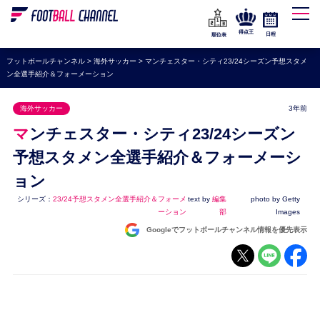
WEリーグ
なでしこジャパン
得点王
日程
順位表
海外サッカー
フットボールチャンネル
>
海外サッカー
>
マンチェスター・シティ23/24シーズン予想スタメ
ン全選手紹介＆フォーメーション
プレミアリーグ
ラ・リーガ
海外サッカー
3年前
セリエA
マンチェスター・シティ23/24シーズン
ブンデスリーガ
予想スタメン全選手紹介＆フォーメーシ
ョン
UEFA
シリーズ：
23/24予想スタメン全選手紹介＆フォーメ
text by
編集
photo by Getty
ナショナルチーム
ーション
部
Images
高校サッカー
Googleでフットボールチャンネル情報を優先表示
動画