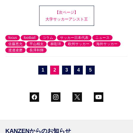
【次ページ】
大学サッカーアシスト王
focus
football
コラム
サッカー日本代表
ニュース
佐藤恵允
平山相太
林彰洋
欧州サッカー
海外サッカー
渡邊凌磨
長澤和輝
1
2
3
4
5
KANZENからのお知らせ