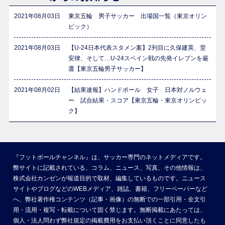
2021年08月03日
東京五輪 男子サッカー 出場国一覧（東京オリン
ピック）
2021年08月03日
【U-24日本代表スタメン案】2列目に久保建英、堂
安律、そして…U-24スペイン戦の先発イレブンを厳
選【東京五輪男子サッカー】
2021年08月02日
【結果速報】ハンドボール 女子 日本対ノルウェ
ー 試合結果・スコア【東京五輪・東京オリンピッ
ク】
『フットボールチャンネル』は、サッカー専門のネットメディアです。
弊サイトに記載されている、コラム、ニュース、写真、その他情報は、
株式会社カンゼンが報道目的で取材、編集しているものです。ニュース
サイトやブログなどのWEBメディア、雑誌、書籍、フリーペーパーなど
へ、弊社著作権コンテンツ（記事・画像）の無断での一部引用・全文引
用・流用・複写・転載について固く禁じます。無断掲載にあたっては、
個人・法人問わず弊社規定の掲載費用をお支払い頂くことに同意したも