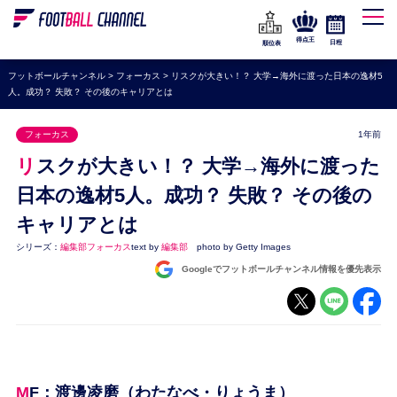
WEリーグ
なでしこジャパン
得点王
日程
順位表
海外サッカー
フットボールチャンネル
>
フォーカス
>
リスクが大きい！？ 大学→海外に渡った日本の逸材5
人。成功？ 失敗？ その後のキャリアとは
プレミアリーグ
ラ・リーガ
フォーカス
1年前
セリエA
リスクが大きい！？ 大学→海外に渡った
ブンデスリーガ
日本の逸材5人。成功？ 失敗？ その後の
キャリアとは
UEFA
シリーズ：
編集部フォーカス
text by
編集部
photo by Getty Images
ナショナルチーム
Googleでフットボールチャンネル情報を優先表示
高校サッカー
動画
MF：渡邊凌磨（わたなべ・りょうま）