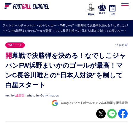
WEリーグ
なでしこジャパン
得点王
日程
順位表
海外サッカー
フットボールチャンネル
>
女子サッカー
>
WEリーグ
>
開幕戦で決勝弾を決める！なでしこジ
ャパンFW浜野まいかのゴールが最高！マンC長谷川唯との“日本人対決”を制して白星スタート
プレミアリーグ
ラ・リーガ
WEリーグ
11か月前
セリエA
開幕戦で決勝弾を決める！なでしこジャ
ブンデスリーガ
パンFW浜野まいかのゴールが最高！マ
ンC長谷川唯との“日本人対決”を制して
UEFA
白星スタート
ナショナルチーム
高校サッカー
text by
編集部
photo by Getty Images
Googleでフットボールチャンネル情報を優先表示
動画