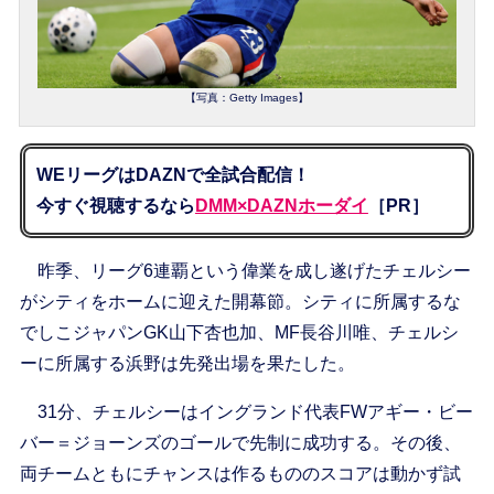
【写真：Getty Images】
WEリーグはDAZNで全試合配信！
今すぐ視聴するなら
DMM×DAZNホーダイ
［PR］
昨季、リーグ6連覇という偉業を成し遂げたチェルシー
がシティをホームに迎えた開幕節。シティに所属するな
でしこジャパンGK山下杏也加、MF長谷川唯、チェルシ
ーに所属する浜野は先発出場を果たした。
31分、チェルシーはイングランド代表FWアギー・ビー
バー＝ジョーンズのゴールで先制に成功する。その後、
両チームともにチャンスは作るもののスコアは動かず試