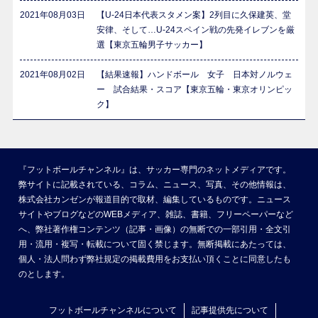
2021年08月03日
【U-24日本代表スタメン案】2列目に久保建英、堂
安律、そして…U-24スペイン戦の先発イレブンを厳
選【東京五輪男子サッカー】
2021年08月02日
【結果速報】ハンドボール 女子 日本対ノルウェ
ー 試合結果・スコア【東京五輪・東京オリンピッ
ク】
『フットボールチャンネル』は、サッカー専門のネットメディアです。
弊サイトに記載されている、コラム、ニュース、写真、その他情報は、
株式会社カンゼンが報道目的で取材、編集しているものです。ニュース
サイトやブログなどのWEBメディア、雑誌、書籍、フリーペーパーなど
へ、弊社著作権コンテンツ（記事・画像）の無断での一部引用・全文引
用・流用・複写・転載について固く禁じます。無断掲載にあたっては、
個人・法人問わず弊社規定の掲載費用をお支払い頂くことに同意したも
のとします。
フットボールチャンネルについて
記事提供先について