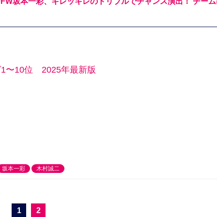
FW坂本一彩、キレッキレのドリブルでチャンス演出！ チーム
〜10位 2025年最新版
坂本一彩
木村誠二
1
2