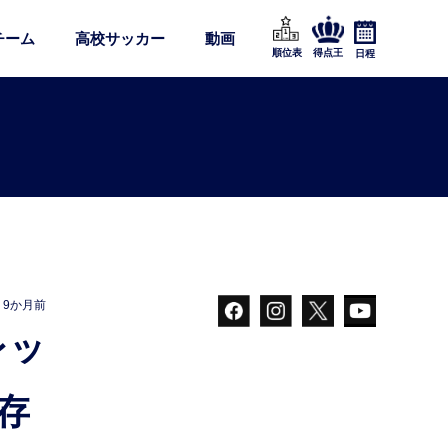
チーム
高校サッカー
動画
順位表
得点王
日程
9か月前
存