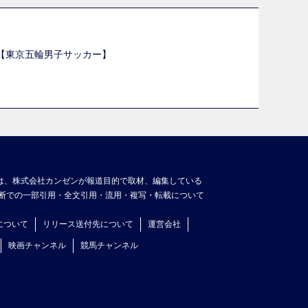
選【東京五輪男子サッカー】
】
は、株式会社カンゼンが報道目的で取材、編集している
断での一部引用・全文引用・流用・複写・転載について
について
リリース送付先について
運営会社
映画チャンネル
競馬チャンネル