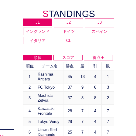
STANDINGS
J1
J2
J3
イングランド
ドイツ
スペイン
イタリア
CL
順位
スコア
得点王
順位
チーム名
勝点
勝
引
敗
Kashima
1
45
13
4
1
Antlers
2
FC Tokyo
37
9
6
3
Machida
3
37
8
8
2
Zelvia
Kawasaki
4
28
7
4
7
Frontale
5
Tokyo Verdy
28
7
4
7
Urawa Red
6
25
7
4
7
Diamonds