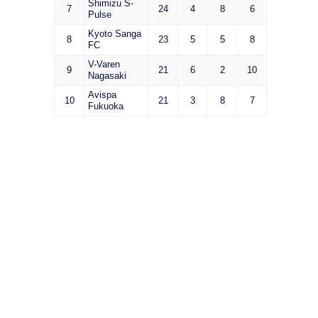
Shimizu S-
7
24
4
8
6
Pulse
Kyoto Sanga
8
23
5
5
8
FC
V-Varen
9
21
6
2
10
Nagasaki
Avispa
10
21
3
8
7
Fukuoka