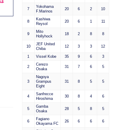
は
Yokohama
7
20
6
2
10
F.Marinos
Kashiwa
8
20
6
1
11
Reysol
Mito
9
18
2
8
8
Hollyhock
JEF United
10
12
3
3
12
Chiba
1
Vissel Kobe
35
9
6
3
Cerezo
2
31
7
6
5
Osaka
Nagoya
3
Grampus
31
8
5
5
Eight
Sanfrecce
4
30
8
4
6
Hiroshima
Gamba
5
28
5
8
5
Osaka
Fagiano
6
26
6
6
6
Okayama FC