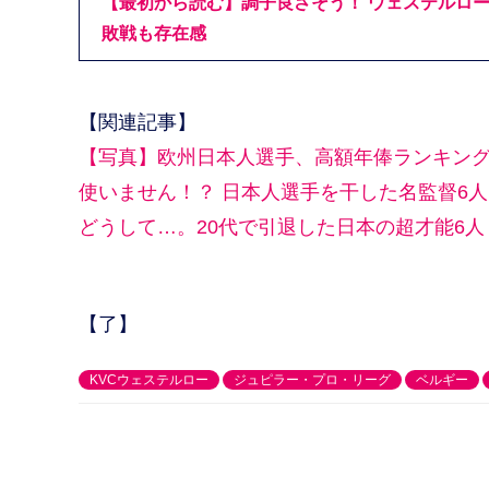
【最初から読む】調子良さそう！ ウェステルロー
敗戦も存在感
【関連記事】
【写真】欧州日本人選手、高額年俸ランキング1
使いません！？ 日本人選手を干した名監督6人
どうして…。20代で引退した日本の超才能6人
【了】
KVCウェステルロー
ジュピラー・プロ・リーグ
ベルギー