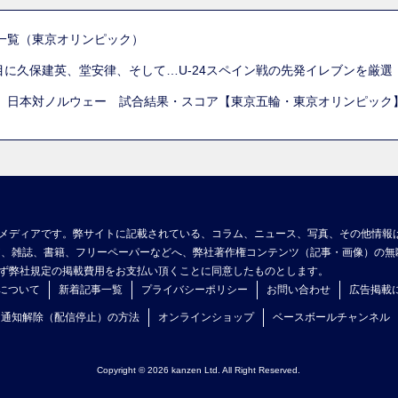
一覧（東京オリンピック）
列目に久保建英、堂安律、そして…U-24スペイン戦の先発イレブンを厳
 日本対ノルウェー 試合結果・スコア【東京五輪・東京オリンピック
メディアです。弊サイトに記載されている、コラム、ニュース、写真、その他情報
ア、雑誌、書籍、フリーペーパーなどへ、弊社著作権コンテンツ（記事・画像）の無
ず弊社規定の掲載費用をお支払い頂くことに同意したものとします。
について
新着記事一覧
プライバシーポリシー
お問い合わせ
広告掲載
ュ通知解除（配信停止）の方法
オンラインショップ
ベースボールチャンネル
Copyright © 2026 kanzen Ltd. All Right Reserved.