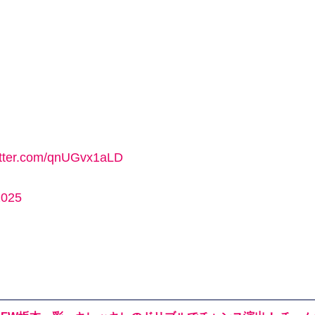
itter.com/qnUGvx1aLD
2025