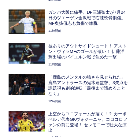
ガンバ大阪に痛手。DF三浦弦太が7月24
日のツエーゲン金沢戦で右膝軟骨損傷。
MF奥抜侃志も負傷で離脱
11時間前
技ありのアウトサイドシュート！ アスト
ン・ヴィラMFのゴールが凄い！ 伊藤洋
輝出場のバイエルン戦で決めた一撃
11時間前
「鹿島のメンタルの強さを見せられた」
鹿島アントラーズの鬼木達監督、3失点を
課題視も劇的逆転「最後まで諦めること
なく」
12時間前
上空からユニフォームが届く！？ カーボ
ベルデ代表GKヴォジーニャ、コロコロフ
ァンの前に登場！ セレモニーで壮大な演
出