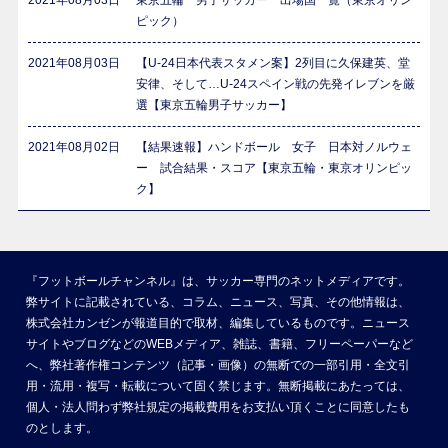
2021年08月03日
東京五輪 男子サッカー 出場国一覧（東京オリン
ピック）
2021年08月03日
【U-24日本代表スタメン案】2列目に久保建英、堂
安律、そして…U-24スペイン戦の先発イレブンを厳
選【東京五輪男子サッカー】
2021年08月02日
【結果速報】ハンドボール 女子 日本対ノルウェ
ー 試合結果・スコア【東京五輪・東京オリンピッ
ク】
『フットボールチャンネル』は、サッカー専門のネットメディアです。
弊サイトに記載されている、コラム、ニュース、写真、その他情報は、
株式会社カンゼンが報道目的で取材、編集しているものです。ニュース
サイトやブログなどのWEBメディア、雑誌、書籍、フリーペーパーなど
へ、弊社著作権コンテンツ（記事・画像）の無断での一部引用・全文引
用・流用・複写・転載について固く禁じます。無断掲載にあたっては、
個人・法人問わず弊社規定の掲載費用をお支払い頂くことに同意したも
のとします。