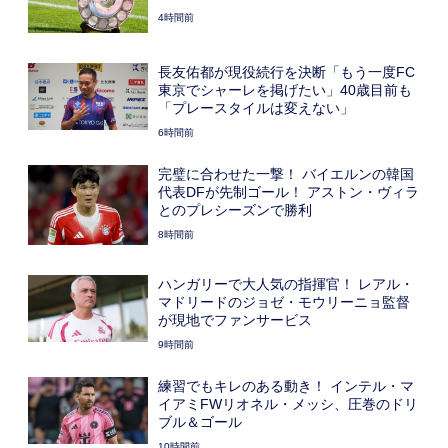
4時間前
長友佑都が現役続行を決断「もう一度FC
東京でシャーレを掲げたい」40歳目前も
「プレースタイルは変えない」
6時間前
完璧に合わせた一撃！ バイエルンの韓国
代表DFが先制ゴール！ アストン・ヴィラ
とのプレシーズンで勝利
8時間前
ハンガリーで大人気の指揮官！ レアル・
マドリードのジョゼ・モウリーニョ監督
が現地でファンサービス
9時間前
練習でもキレのある動き！ インテル・マ
イアミFWリオネル・メッシ、圧巻のドリ
ブル＆ゴール
10時間前