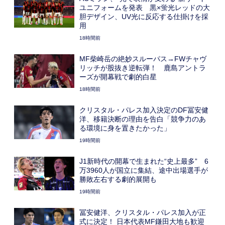
ユニフォームを発表 黒×蛍光レッドの大
胆デザイン、UV光に反応する仕掛けを採
用
18時間前
MF柴崎岳の絶妙スルーパス→FWチャヴ
リッチが股抜き逆転弾！ 鹿島アントラ
ーズが開幕戦で劇的白星
18時間前
クリスタル・パレス加入決定のDF冨安健
洋、移籍決断の理由を告白「競争力のあ
る環境に身を置きたかった」
19時間前
J1新時代の開幕で生まれた“史上最多” 6
万3960人が国立に集結、途中出場選手が
勝敗左右する劇的展開も
19時間前
冨安健洋、クリスタル・パレス加入が正
式に決定！ 日本代表MF鎌田大地も歓迎