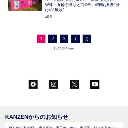
W杯・五輪予選など7試合、韓国は5勝2分
けの“無敗”
2日前
1
2
3
⟩
⟩⟩
1 / 2513 Pages
KANZENからのお知らせ