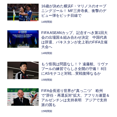
16歳が決めた横浜F・マリノスのオープ
ニングゴール！ MF三井寺眞、衝撃のデ
ビュー弾をピッチ目線で
14時間前
FIFA ASEANカップ、記念すべき第1回大
会の出場国＆組み合わせ決定 中国代表
は辞退、パキスタンが史上初のFIFA主催
大会へ
14時間前
もう怪我は問題なし！？ 遠藤航、リヴァ
プールの練習でらしさ全開の守備！ 8日
にASモナコと対戦…実戦復帰なるか
15時間前
FIFA会長巡り世界が“真っ二つ” 欧州
で“辞任・再選反対”拡大、アフリカ連盟＆
アルゼンチンは支持表明 アジアで支持
派の国も
15時間前