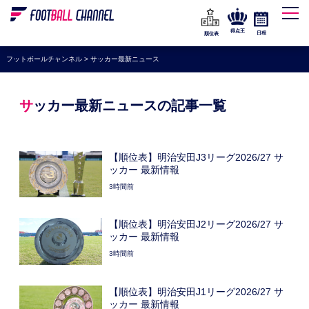
WEリーグ
なでしこジャパン
得点王
日程
順位表
海外サッカー
フットボールチャンネル
>
サッカー最新ニュース
プレミアリーグ
ラ・リーガ
サッカー最新ニュースの記事一覧
セリエA
ブンデスリーガ
【順位表】明治安田J3リーグ2026/27 サ
ッカー 最新情報
UEFA
3時間前
ナショナルチーム
高校サッカー
【順位表】明治安田J2リーグ2026/27 サ
ッカー 最新情報
動画
3時間前
【順位表】明治安田J1リーグ2026/27 サ
ッカー 最新情報