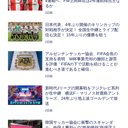
4連覇へ、FW上田綺世は2年連続得点王な
るか
2日前
日本代表、4年ぶり開催のキリンカップの
対戦相手が決定！ 全国生中継とライブ配
信も決定！ 15年ぶりの優勝を狙う
2日前
アルゼンチンサッカー協会、FIFA会長の
支持を表明 W杯事業売却の撤回と謝罪
を評価「FIFAの下で活動を続けることが
進むべき道であると確信」
2日前
新時代Jリーグの開幕戦をフジテレビ系列
が生中継 横浜F・マリノス対鹿島アント
ラーズ、24年ぶり地上波ゴールデンで放
送
2日前
韓国サッカー協会に衝撃のスキャンダ
ル、外国人審判への“性的接待”疑惑浮上