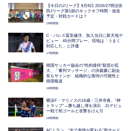
【今日のJリーグ】8月8日 2026/27明治安
田Jリーグ第1節のキックオフ時間・放送
予定・対戦カードは？
16時間前
C・パレス冨安健洋、加入当日に新天地デ
ビュー 45分間プレー、現地は「うまく
対応した」と評価
17時間前
韓国サッカー協会の“性的接待”疑惑が拡
大、「審判マッサージ」の決裁書に副会
長もサインか 組織的な接待の可能性と
韓国報道
18時間前
横浜F・マリノスの16歳・三井寺眞、“神
トラップ”→勝ち越し弾を演出 J1デビュ
ー戦で初ゴールと攻撃をけん引
18時間前
ACミラン、“光で表情が変わる”新サード