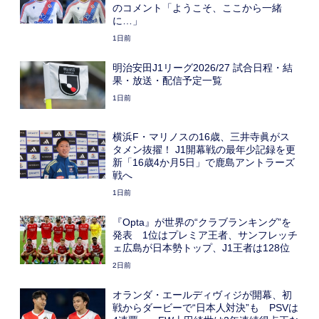
のコメント「ようこそ、ここから一緒
に…」
1日前
明治安田J1リーグ2026/27 試合日程・結
果・放送・配信予定一覧
1日前
横浜F・マリノスの16歳、三井寺眞がス
タメン抜擢！ J1開幕戦の最年少記録を更
新「16歳4か月5日」で鹿島アントラーズ
戦へ
1日前
『Opta』が世界の“クラブランキング”を
発表 1位はプレミア王者、サンフレッチ
ェ広島が日本勢トップ、J1王者は128位
2日前
オランダ・エールディヴィジが開幕、初
戦からダービーで“日本人対決”も PSVは