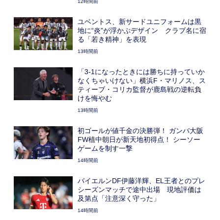
12時間前
ユベントス、新サードユニフォームは黒
地に“炎”が浮かぶデザイン クラブ名に宿
る「若き精神」を表現
13時間前
「3-1になったときには勝ちに持っていか
なくちゃいけない」横浜F・マリノス、ス
ティーブ・コリカ監督が鹿島戦の逆転負
けを悔やむ
13時間前
初ゴールが値千金の決勝弾！ ガンバ大阪
FW植中朝日が新天地初得点！ シーソー
ゲームを制す一撃
14時間前
バイエルンDF伊藤洋輝、EL王者とのプレ
シーズンマッチで途中出場 現地評価は
及第点「注意深く守った」
14時間前