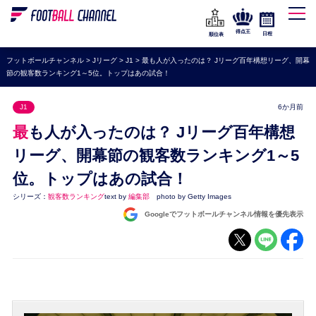
WEリーグ
なでしこジャパン
得点王
日程
順位表
海外サッカー
フットボールチャンネル
>
Jリーグ
>
J1
>
最も人が入ったのは？ Jリーグ百年構想リーグ、開幕
節の観客数ランキング1～5位。トップはあの試合！
プレミアリーグ
ラ・リーガ
J1
6か月前
セリエA
最も人が入ったのは？ Jリーグ百年構想
ブンデスリーガ
リーグ、開幕節の観客数ランキング1～5
位。トップはあの試合！
UEFA
シリーズ：
観客数ランキング
text by
編集部
photo by Getty Images
ナショナルチーム
Googleでフットボールチャンネル情報を優先表示
高校サッカー
動画