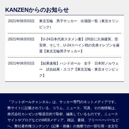
KANZENからのお知らせ
2021年08月03日
東京五輪 男子サッカー 出場国一覧（東京オリン
ピック）
2021年08月03日
【U-24日本代表スタメン案】2列目に久保建英、堂
安律、そして…U-24スペイン戦の先発イレブンを厳
選【東京五輪男子サッカー】
2021年08月02日
【結果速報】ハンドボール 女子 日本対ノルウェ
ー 試合結果・スコア【東京五輪・東京オリンピッ
ク】
『フットボールチャンネル』は、サッカー専門のネットメディアです。
弊サイトに記載されている、コラム、ニュース、写真、その他情報は、
株式会社カンゼンが報道目的で取材、編集しているものです。ニュース
サイトやブログなどのWEBメディア、雑誌、書籍、フリーペーパーなど
へ、弊社著作権コンテンツ（記事・画像）の無断での一部引用・全文引