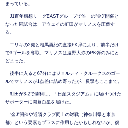
まっている。
J1百年構想リーグEASTグループで唯一の“金J”開催と
なった同試合は、アウェイの町田がマリノスを圧倒す
る。
エリキの2発と相馬勇紀の直接FK弾により、前半だけ
で3ゴールを奪取。マリノスは遠野大弥のPK弾のみにと
どまった。
後半に入ると67分にはジョルディ・クルークスのゴー
ルでマリノスが1点差に詰め寄ったが、反撃もここまで。
町田が3-2で勝利し、『日産スタジアム』に駆けつけた
サポーターに開幕白星を届けた。
“金J”開催や近隣クラブ同士の対戦（神奈川県と東京
都）という要素もプラスに作用したかもしれないが、復