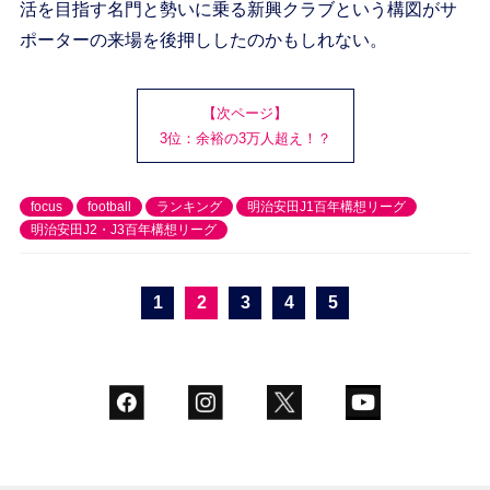
活を目指す名門と勢いに乗る新興クラブという構図がサ
ポーターの来場を後押ししたのかもしれない。
【次ページ】
3位：余裕の3万人超え！？
focus
football
ランキング
明治安田J1百年構想リーグ
明治安田J2・J3百年構想リーグ
1
2
3
4
5