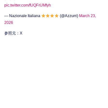
pic.twitter.com/fUQFrUMfyh
— Nazionale Italiana
(@Azzurri)
March 23,
2026
参照元：X