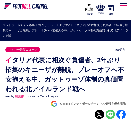
WEリーグ
なでしこジャパン
得点王
日程
順位表
海外サッカー
フットボールチャンネル
>
海外サッカー
>
セリエA
>
イタリア代表に相次ぐ負傷者、2年ぶり招
集のキエーザが離脱。プレーオフへ不安抱える中、ガットゥーゾ体制の真価問われる北アイルラ
プレミアリーグ
ンド戦へ
ラ・リーガ
サッカー最新ニュース
5か月前
セリエA
イタリア代表に相次ぐ負傷者、2年ぶり
ブンデスリーガ
招集のキエーザが離脱。プレーオフへ不
UEFA
安抱える中、ガットゥーゾ体制の真価問
ナショナルチーム
われる北アイルランド戦へ
高校サッカー
text by
編集部
photo by Getty Images
Googleでフットボールチャンネル情報を優先表示
動画