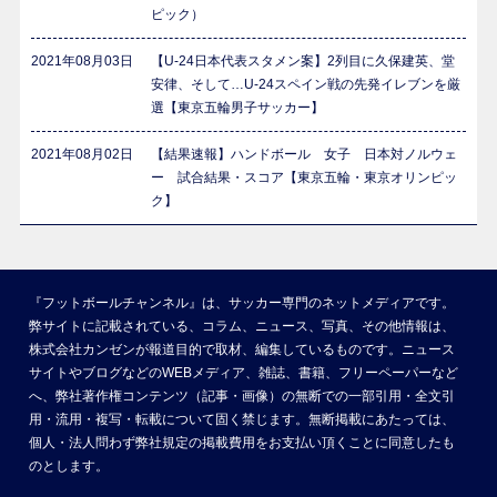
ピック）
2021年08月03日
【U-24日本代表スタメン案】2列目に久保建英、堂
安律、そして…U-24スペイン戦の先発イレブンを厳
選【東京五輪男子サッカー】
2021年08月02日
【結果速報】ハンドボール 女子 日本対ノルウェ
ー 試合結果・スコア【東京五輪・東京オリンピッ
ク】
『フットボールチャンネル』は、サッカー専門のネットメディアです。
弊サイトに記載されている、コラム、ニュース、写真、その他情報は、
株式会社カンゼンが報道目的で取材、編集しているものです。ニュース
サイトやブログなどのWEBメディア、雑誌、書籍、フリーペーパーなど
へ、弊社著作権コンテンツ（記事・画像）の無断での一部引用・全文引
用・流用・複写・転載について固く禁じます。無断掲載にあたっては、
個人・法人問わず弊社規定の掲載費用をお支払い頂くことに同意したも
のとします。