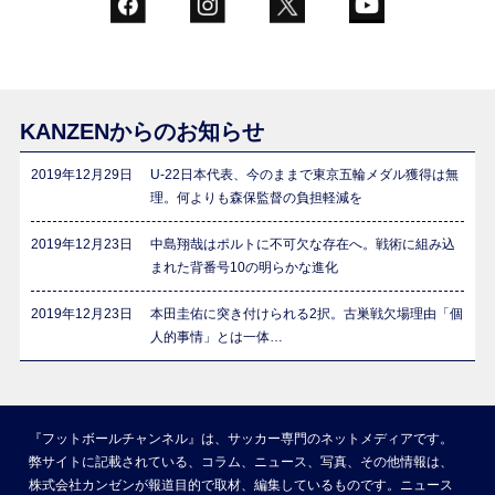
KANZENからのお知らせ
2019年12月29日
U-22日本代表、今のままで東京五輪メダル獲得は無
理。何よりも森保監督の負担軽減を
2019年12月23日
中島翔哉はポルトに不可欠な存在へ。戦術に組み込
まれた背番号10の明らかな進化
2019年12月23日
本田圭佑に突き付けられる2択。古巣戦欠場理由「個
人的事情」とは一体…
『フットボールチャンネル』は、サッカー専門のネットメディアです。
弊サイトに記載されている、コラム、ニュース、写真、その他情報は、
株式会社カンゼンが報道目的で取材、編集しているものです。ニュース