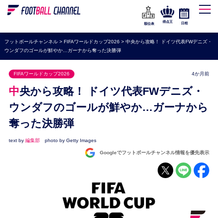
WEリーグ
なでしこジャパン
得点王
日程
順位表
海外サッカー
フットボールチャンネル
>
FIFAワールドカップ2026
>
中央から攻略！ ドイツ代表FWデニズ・
ウンダフのゴールが鮮やか…ガーナから奪った決勝弾
プレミアリーグ
ラ・リーガ
FIFAワールドカップ2026
4か月前
セリエA
中央から攻略！ ドイツ代表FWデニズ・
ブンデスリーガ
ウンダフのゴールが鮮やか…ガーナから
奪った決勝弾
UEFA
ナショナルチーム
text by
編集部
photo by Getty Images
Googleでフットボールチャンネル情報を優先表示
高校サッカー
動画