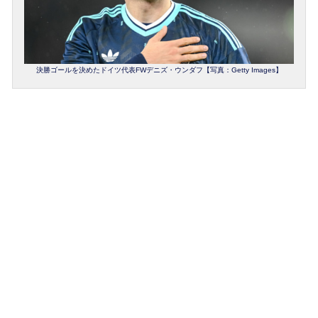
決勝ゴールを決めたドイツ代表FWデニズ・ウンダフ【写真：Getty Images】