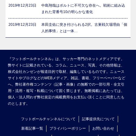
2019年12月23日
中島翔哉はポルトに不可欠な存在へ。戦術に組み込
まれた背番号10の明らかな進化
2019年12月23日
本田圭佑に突き付けられる2択。古巣戦欠場理由「個
人的事情」とは一体…
『フットボールチャンネル』は、サッカー専門のネットメディアです。
弊サイトに記載されている、コラム、ニュース、写真、その他情報は、
株式会社カンゼンが報道目的で取材、編集しているものです。ニュース
サイトやブログなどのWEBメディア、雑誌、書籍、フリーペーパーなど
へ、弊社著作権コンテンツ（記事・画像）の無断での一部引用・全文引
用・流用・複写・転載について固く禁じます。無断掲載にあたっては、
個人・法人問わず弊社規定の掲載費用をお支払い頂くことに同意したも
のとします。
フットボールチャンネルについて
記事提供先について
新着記事一覧
プライバシーポリシー
お問い合わせ