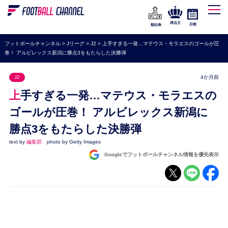
WEリーグ
なでしこジャパン
得点王
日程
順位表
海外サッカー
フットボールチャンネル
>
Jリーグ
>
J2
>
上手すぎる一発…マテウス・モラエスのゴールが圧
巻！ アルビレックス新潟に勝点3をもたらした決勝弾
プレミアリーグ
ラ・リーガ
J2
4か月前
セリエA
上手すぎる一発…マテウス・モラエスの
ブンデスリーガ
ゴールが圧巻！ アルビレックス新潟に
勝点3をもたらした決勝弾
UEFA
text by
編集部
photo by Getty Images
ナショナルチーム
Googleでフットボールチャンネル情報を優先表示
高校サッカー
動画