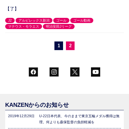
【了】
J2
アルビレックス新潟
ゴール
ゴール動画
マテウス・モラエス
明治安田Jリーグ
1
2
KANZENからのお知らせ
2019年12月29日
U-22日本代表、今のままで東京五輪メダル獲得は無
理。何よりも森保監督の負担軽減を