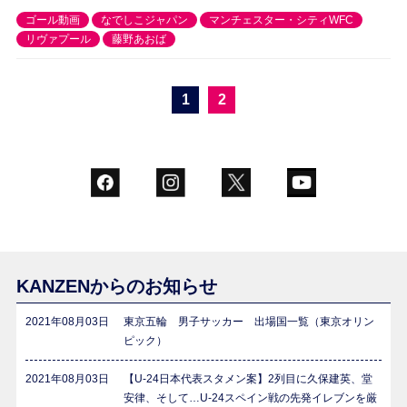
ゴール動画
なでしこジャパン
マンチェスター・シティWFC
リヴァプール
藤野あおば
1
2
KANZENからのお知らせ
2021年08月03日
東京五輪 男子サッカー 出場国一覧（東京オリン
ピック）
2021年08月03日
【U-24日本代表スタメン案】2列目に久保建英、堂
安律、そして…U-24スペイン戦の先発イレブンを厳