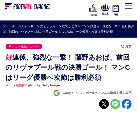
WEリーグ
なでしこジャパン
得点王
日程
順位表
海外サッカー
フットボールチャンネル
>
女子サッカー
>
なでしこジャパン
>
好連係、強烈な一撃！ 藤野あお
ば、前回のリヴァプール戦の決勝ゴール！ マンCはリーグ優勝へ次節は勝利必須
プレミアリーグ
ラ・リーガ
サッカー最新ニュース
3か月前
セリエA
好連係、強烈な一撃！ 藤野あおば、前回
ブンデスリーガ
のリヴァプール戦の決勝ゴール！ マンC
はリーグ優勝へ次節は勝利必須
UEFA
text by
編集部
photo by Getty Images
ナショナルチーム
Googleでフットボールチャンネル情報を優先表示
高校サッカー
動画