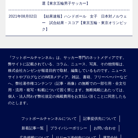
選【東京五輪男子サッカー】
2021年08月02日
【結果速報】ハンドボール 女子 日本対ノルウェ
ー 試合結果・スコア【東京五輪・東京オリンピッ
ク】
『フットボールチャンネル』は、サッカー専門のネットメディアです。
弊サイトに記載されている、コラム、ニュース、写真、その他情報は、
株式会社カンゼンが報道目的で取材、編集しているものです。ニュース
サイトやブログなどのWEBメディア、雑誌、書籍、フリーペーパーなど
へ、弊社著作権コンテンツ（記事・画像）の無断での一部引用・全文引
用・流用・複写・転載について固く禁じます。無断掲載にあたっては、
個人・法人問わず弊社規定の掲載費用をお支払い頂くことに同意したも
のとします。
フットボールチャンネルについて
記事提供先について
新着記事一覧
プライバシーポリシー
お問い合わせ
広告掲載について
リリース送付先について
運営会社