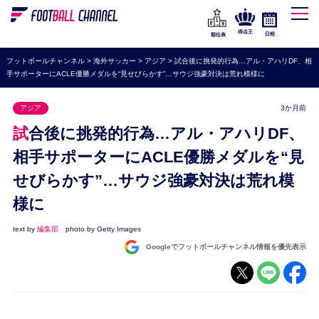
WEリーグ
なでしこジャパン
得点王
日程
順位表
海外サッカー
フットボールチャンネル
>
海外サッカー
>
アジア
>
試合後に挑発的行為…アル・アハリDF、相
手サポーターにACLE優勝メダルを“見せびらかす”…サウジ強豪対決は荒れ模様に
プレミアリーグ
ラ・リーガ
アジア
3か月前
セリエA
試合後に挑発的行為…アル・アハリDF、
ブンデスリーガ
相手サポーターにACLE優勝メダルを“見
せびらかす”…サウジ強豪対決は荒れ模
UEFA
様に
ナショナルチーム
高校サッカー
text by
編集部
photo by Getty Images
Googleでフットボールチャンネル情報を優先表示
動画