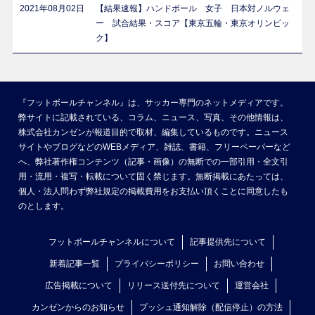
2021年08月02日
【結果速報】ハンドボール 女子 日本対ノルウェ
ー 試合結果・スコア【東京五輪・東京オリンピッ
ク】
『フットボールチャンネル』は、サッカー専門のネットメディアです。
弊サイトに記載されている、コラム、ニュース、写真、その他情報は、
株式会社カンゼンが報道目的で取材、編集しているものです。ニュース
サイトやブログなどのWEBメディア、雑誌、書籍、フリーペーパーなど
へ、弊社著作権コンテンツ（記事・画像）の無断での一部引用・全文引
用・流用・複写・転載について固く禁じます。無断掲載にあたっては、
個人・法人問わず弊社規定の掲載費用をお支払い頂くことに同意したも
のとします。
フットボールチャンネルについて
記事提供先について
新着記事一覧
プライバシーポリシー
お問い合わせ
広告掲載について
リリース送付先について
運営会社
カンゼンからのお知らせ
プッシュ通知解除（配信停止）の方法