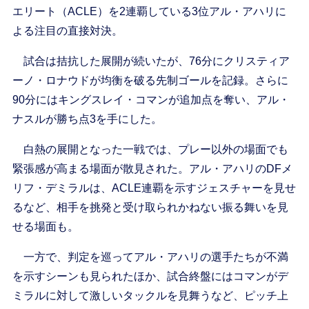
エリート（ACLE）を2連覇している3位アル・アハリに
よる注目の直接対決。
試合は拮抗した展開が続いたが、76分にクリスティア
ーノ・ロナウドが均衡を破る先制ゴールを記録。さらに
90分にはキングスレイ・コマンが追加点を奪い、アル・
ナスルが勝ち点3を手にした。
白熱の展開となった一戦では、プレー以外の場面でも
緊張感が高まる場面が散見された。アル・アハリのDFメ
リフ・デミラルは、ACLE連覇を示すジェスチャーを見せ
るなど、相手を挑発と受け取られかねない振る舞いを見
せる場面も。
一方で、判定を巡ってアル・アハリの選手たちが不満
を示すシーンも見られたほか、試合終盤にはコマンがデ
ミラルに対して激しいタックルを見舞うなど、ピッチ上