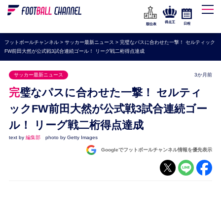
WEリーグ
なでしこジャパン
得点王
日程
順位表
海外サッカー
フットボールチャンネル
>
サッカー最新ニュース
>
完璧なパスに合わせた一撃！ セルティック
FW前田大然が公式戦3試合連続ゴール！ リーグ戦二桁得点達成
プレミアリーグ
ラ・リーガ
サッカー最新ニュース
3か月前
セリエA
完璧なパスに合わせた一撃！ セルティ
ブンデスリーガ
ックFW前田大然が公式戦3試合連続ゴー
ル！ リーグ戦二桁得点達成
UEFA
text by
編集部
photo by Getty Images
ナショナルチーム
Googleでフットボールチャンネル情報を優先表示
高校サッカー
動画