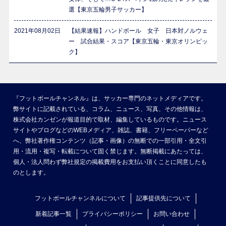
選【東京五輪男子サッカー】
2021年08月02日
【結果速報】ハンドボール 女子 日本対ノルウェ
ー 試合結果・スコア【東京五輪・東京オリンピッ
ク】
『フットボールチャンネル』は、サッカー専門のネットメディアです。
弊サイトに記載されている、コラム、ニュース、写真、その他情報は、
株式会社カンゼンが報道目的で取材、編集しているものです。ニュース
サイトやブログなどのWEBメディア、雑誌、書籍、フリーペーパーなど
へ、弊社著作権コンテンツ（記事・画像）の無断での一部引用・全文引
用・流用・複写・転載について固く禁じます。無断掲載にあたっては、
個人・法人問わず弊社規定の掲載費用をお支払い頂くことに同意したも
のとします。
フットボールチャンネルについて
記事提供先について
新着記事一覧
プライバシーポリシー
お問い合わせ