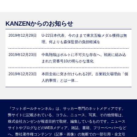
KANZENからのお知らせ
2019年12月29日
U-22日本代表、今のままで東京五輪メダル獲得は無
理。何よりも森保監督の負担軽減を
2019年12月23日
中島翔哉はポルトに不可欠な存在へ。戦術に組み込
まれた背番号10の明らかな進化
2019年12月23日
本田圭佑に突き付けられる2択。古巣戦欠場理由「個
人的事情」とは一体…
『フットボールチャンネル』は、サッカー専門のネットメディアです。
弊サイトに記載されている、コラム、ニュース、写真、その他情報は、
株式会社カンゼンが報道目的で取材、編集しているものです。ニュース
サイトやブログなどのWEBメディア、雑誌、書籍、フリーペーパーなど
へ、弊社著作権コンテンツ（記事・画像）の無断での一部引用・全文引