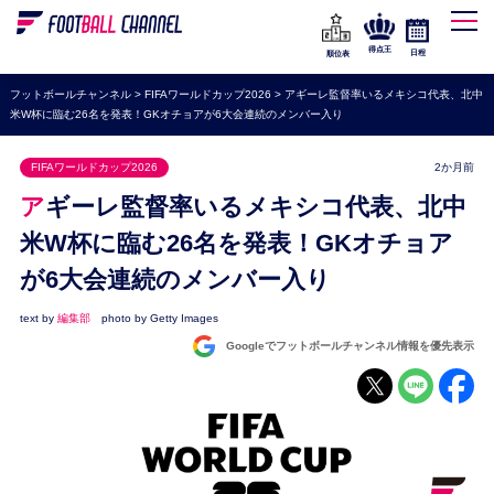
WEリーグ
なでしこジャパン
得点王
日程
順位表
海外サッカー
フットボールチャンネル
>
FIFAワールドカップ2026
>
アギーレ監督率いるメキシコ代表、北中
米W杯に臨む26名を発表！GKオチョアが6大会連続のメンバー入り
プレミアリーグ
ラ・リーガ
FIFAワールドカップ2026
2か月前
セリエA
アギーレ監督率いるメキシコ代表、北中
ブンデスリーガ
米W杯に臨む26名を発表！GKオチョア
が6大会連続のメンバー入り
UEFA
ナショナルチーム
text by
編集部
photo by Getty Images
Googleでフットボールチャンネル情報を優先表示
高校サッカー
動画