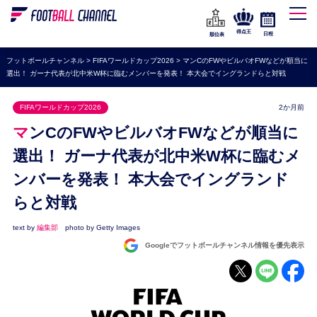
WEリーグ
なでしこジャパン
得点王
日程
順位表
海外サッカー
フットボールチャンネル
>
FIFAワールドカップ2026
>
マンCのFWやビルバオFWなどが順当に
選出！ ガーナ代表が北中米W杯に臨むメンバーを発表！ 本大会でイングランドらと対戦
プレミアリーグ
ラ・リーガ
FIFAワールドカップ2026
2か月前
セリエA
マンCのFWやビルバオFWなどが順当に
ブンデスリーガ
選出！ ガーナ代表が北中米W杯に臨むメ
ンバーを発表！ 本大会でイングランド
UEFA
らと対戦
ナショナルチーム
高校サッカー
text by
編集部
photo by Getty Images
Googleでフットボールチャンネル情報を優先表示
動画