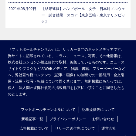
2021年08月02日
【結果速報】ハンドボール 女子 日本対ノルウェ
ー 試合結果・スコア【東京五輪・東京オリンピッ
ク】
『フットボールチャンネル』は、サッカー専門のネットメディアです。
弊サイトに記載されている、コラム、ニュース、写真、その他情報は、
株式会社カンゼンが報道目的で取材、編集しているものです。ニュース
サイトやブログなどのWEBメディア、雑誌、書籍、フリーペーパーなど
へ、弊社著作権コンテンツ（記事・画像）の無断での一部引用・全文引
用・流用・複写・転載について固く禁じます。無断掲載にあたっては、
個人・法人問わず弊社規定の掲載費用をお支払い頂くことに同意したも
のとします。
フットボールチャンネルについて
記事提供先について
新着記事一覧
プライバシーポリシー
お問い合わせ
広告掲載について
リリース送付先について
運営会社