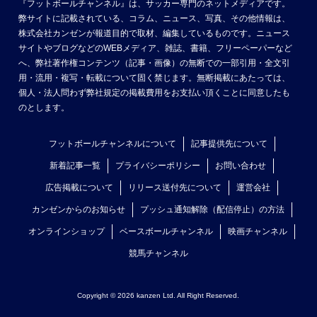
『フットボールチャンネル』は、サッカー専門のネットメディアです。
弊サイトに記載されている、コラム、ニュース、写真、その他情報は、
株式会社カンゼンが報道目的で取材、編集しているものです。ニュース
サイトやブログなどのWEBメディア、雑誌、書籍、フリーペーパーなど
へ、弊社著作権コンテンツ（記事・画像）の無断での一部引用・全文引
用・流用・複写・転載について固く禁じます。無断掲載にあたっては、
個人・法人問わず弊社規定の掲載費用をお支払い頂くことに同意したも
のとします。
フットボールチャンネルについて
記事提供先について
新着記事一覧
プライバシーポリシー
お問い合わせ
広告掲載について
リリース送付先について
運営会社
カンゼンからのお知らせ
プッシュ通知解除（配信停止）の方法
オンラインショップ
ベースボールチャンネル
映画チャンネル
競馬チャンネル
Copyright © 2026 kanzen Ltd. All Right Reserved.