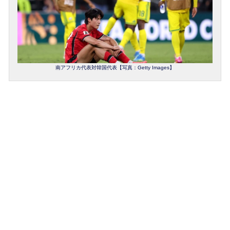
南アフリカ代表対韓国代表【写真：Getty Images】