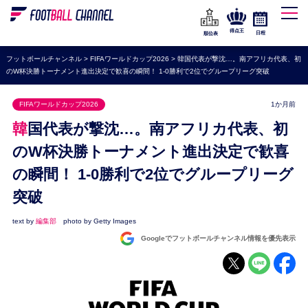
WEリーグ
なでしこジャパン
得点王
日程
順位表
海外サッカー
フットボールチャンネル
>
FIFAワールドカップ2026
>
韓国代表が撃沈…。南アフリカ代表、初
のW杯決勝トーナメント進出決定で歓喜の瞬間！ 1-0勝利で2位でグループリーグ突破
プレミアリーグ
ラ・リーガ
FIFAワールドカップ2026
1か月前
セリエA
韓国代表が撃沈…。南アフリカ代表、初
ブンデスリーガ
のW杯決勝トーナメント進出決定で歓喜
の瞬間！ 1-0勝利で2位でグループリーグ
UEFA
突破
ナショナルチーム
高校サッカー
text by
編集部
photo by Getty Images
Googleでフットボールチャンネル情報を優先表示
動画