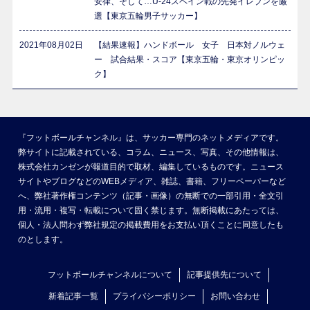
安律、そして…U-24スペイン戦の先発イレブンを厳
選【東京五輪男子サッカー】
2021年08月02日
【結果速報】ハンドボール 女子 日本対ノルウェ
ー 試合結果・スコア【東京五輪・東京オリンピッ
ク】
『フットボールチャンネル』は、サッカー専門のネットメディアです。
弊サイトに記載されている、コラム、ニュース、写真、その他情報は、
株式会社カンゼンが報道目的で取材、編集しているものです。ニュース
サイトやブログなどのWEBメディア、雑誌、書籍、フリーペーパーなど
へ、弊社著作権コンテンツ（記事・画像）の無断での一部引用・全文引
用・流用・複写・転載について固く禁じます。無断掲載にあたっては、
個人・法人問わず弊社規定の掲載費用をお支払い頂くことに同意したも
のとします。
フットボールチャンネルについて
記事提供先について
新着記事一覧
プライバシーポリシー
お問い合わせ