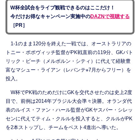
W杯全試合をライブ観戦できるのはここだけ！
今だけお得なキャンペーン実施中の
DAZNで視聴する
［PR］
1-1のまま120分を終えた一戦では、オーストラリアの
トニー・ポポヴィッチ監督がPK戦直前の119分、GKパト
リック・ビーチ（メルボルン・シティ）に代えて経験豊
富なマシュー・ライアン（レバンテ※7月からフリー）を
投入。
W杯でPK戦のためだけにGKを交代させたのは史上2度
目で、前例は2014年ブラジル大会準々決勝。オランダ代
表のルイス・ファン・ハール監督がGKヤスパー・シレッ
センに代えてティム・クルルを投入すると、クルルがPK
を2本ストップし、チームをベスト4進出へ導いた。