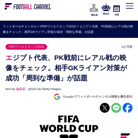
WEリーグ
なでしこジャパン
得点王
日程
順位表
海外サッカー
フットボールチャンネル
>
FIFAワールドカップ2026
>
エジプト代表、PK戦前にレアル戦の映
像をチェック。相手GKライアン対策が成功「周到な準備」が話題
プレミアリーグ
ラ・リーガ
FIFAワールドカップ2026
1か月前
セリエA
エジプト代表、PK戦前にレアル戦の映
ブンデスリーガ
像をチェック。相手GKライアン対策が
成功「周到な準備」が話題
UEFA
ナショナルチーム
text by
編集部
photo by Getty Images
Googleでフットボールチャンネル情報を優先表示
高校サッカー
動画