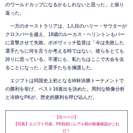
のワールドカップになるかもしれないと思った」と振り
返った。
一方のオーストラリアは、1人目のハリー・サウターが
クロスバーを越え、18歳のルーカス・ヘリントンもバー
に直撃させて失敗。ポポヴィッチ監督は「今は失敗した
選手たちに何を言うか考える時ではない。彼らをとても
誇りに思っている。不運にも、私たちはここで大会を去
ることになった」と選手たちを擁護した。
エジプトは同国史上初となるW杯決勝トーナメントで
の勝利を挙げ、ベスト16進出を決めた。周到な映像分析
と冷静なPKが、歴史的勝利を呼び込んだ。
【次ページ】
【写真】エジプト代表、PK戦前にレアル戦の映像確認がこれ
だ！