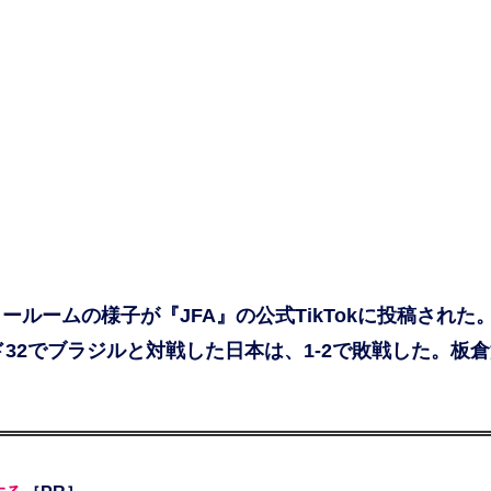
ームの様子が『JFA』の公式TikTokに投稿された。F
ド32でブラジルと対戦した日本は、1-2で敗戦した。板