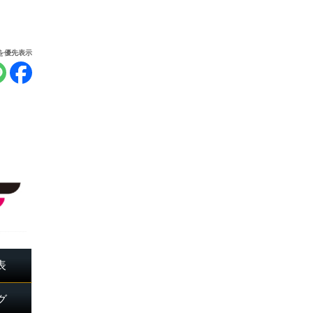
報を優先表示
表
グ