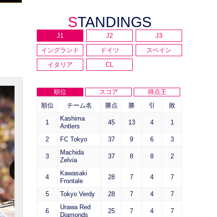
STANDINGS
J1
J2
J3
イングランド
ドイツ
スペイン
イタリア
CL
順位
スコア
得点王
順位
チーム名
勝点
勝
引
敗
Kashima
1
45
13
4
1
Antlers
2
FC Tokyo
37
9
6
3
Machida
3
37
8
8
2
Zelvia
Kawasaki
4
28
7
4
7
Frontale
5
Tokyo Verdy
28
7
4
7
Urawa Red
6
25
7
4
7
Diamonds