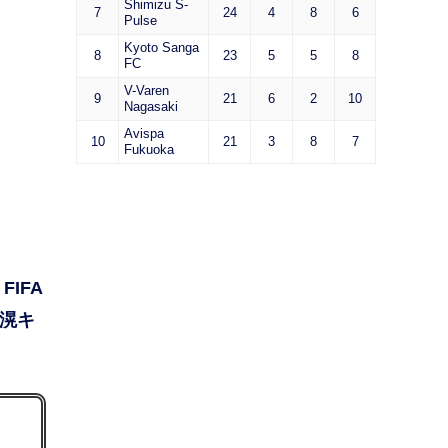
Shimizu S-
7
24
4
8
6
Pulse
Kyoto Sanga
8
23
5
5
8
FC
V-Varen
9
21
6
2
10
Nagasaki
Avispa
10
21
3
8
7
Fukuoka
IFA
倉滉キ