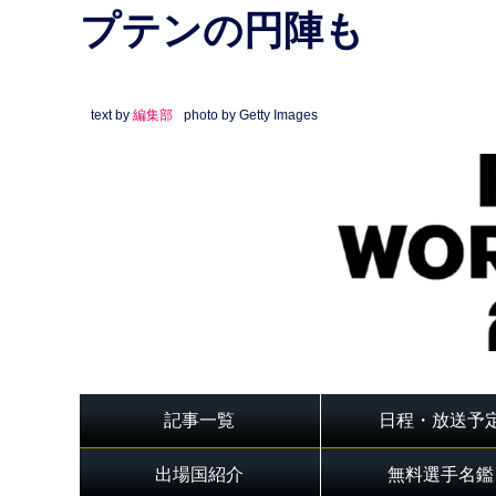
プテンの円陣も
text by
編集部
photo by Getty Images
記事一覧
日程・放送予
出場国紹介
無料選手名鑑