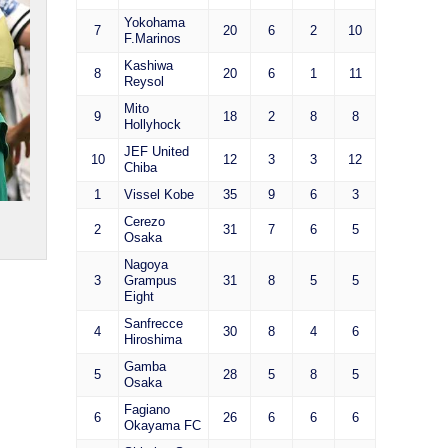
Yokohama
7
20
6
2
10
F.Marinos
Kashiwa
8
20
6
1
11
Reysol
Mito
9
18
2
8
8
Hollyhock
JEF United
10
12
3
3
12
Chiba
1
Vissel Kobe
35
9
6
3
Cerezo
2
31
7
6
5
Osaka
Nagoya
3
Grampus
31
8
5
5
Eight
Sanfrecce
4
30
8
4
6
Hiroshima
Gamba
5
28
5
8
5
Osaka
Fagiano
6
26
6
6
6
Okayama FC