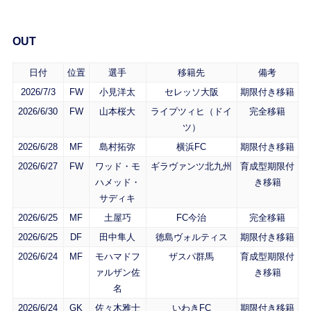
OUT
日付
位置
選手
移籍先
備考
2026/7/3
FW
小見洋太
セレッソ大阪
期限付き移籍
2026/6/30
FW
山本桜大
ライプツィヒ（ドイ
完全移籍
ツ）
2026/6/28
MF
島村拓弥
横浜FC
期限付き移籍
2026/6/27
FW
ワッド・モ
ギラヴァンツ北九州
育成型期限付
ハメッド・
き移籍
サディキ
2026/6/25
MF
土屋巧
FC今治
完全移籍
2026/6/25
DF
田中隼人
徳島ヴォルティス
期限付き移籍
2026/6/24
MF
モハマドフ
ザスパ群馬
育成型期限付
ァルザン佐
き移籍
名
2026/6/24
GK
佐々木雅士
いわきFC
期限付き移籍