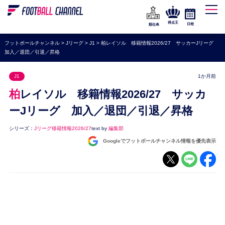
WEリーグ
なでしこジャパン
得点王
日程
順位表
海外サッカー
フットボールチャンネル
>
Jリーグ
>
J1
>
柏レイソル 移籍情報2026/27 サッカーJリーグ
加入／退団／引退／昇格
プレミアリーグ
ラ・リーガ
J1
1か月前
セリエA
柏レイソル 移籍情報2026/27 サッカ
ブンデスリーガ
ーJリーグ 加入／退団／引退／昇格
UEFA
シリーズ：
Jリーグ移籍情報2026/27
text by
編集部
Googleでフットボールチャンネル情報を優先表示
ナショナルチーム
高校サッカー
動画