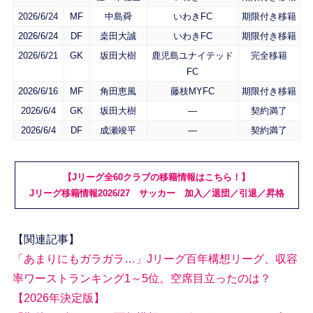
2026/6/24
MF
中島舜
いわきFC
期限付き移籍
2026/6/24
DF
桒田大誠
いわきFC
期限付き移籍
2026/6/21
GK
坂田大樹
鹿児島ユナイテッド
完全移籍
FC
2026/6/16
MF
角田恵風
藤枝MYFC
期限付き移籍
2026/6/4
GK
坂田大樹
―
契約満了
2026/6/4
DF
成瀬竣平
―
契約満了
【Jリーグ全60クラブの移籍情報はこちら！】
Jリーグ移籍情報2026/27 サッカー 加入／退団／引退／昇格
【関連記事】
「あまりにもガラガラ…」Jリーグ百年構想リーグ、収容
率ワーストランキング1～5位。空席目立ったのは？
【2026年決定版】