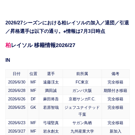
2026/27シーズンにおける柏レイソルの加入／退団／引退
／昇格選手は以下の通り。※情報は7月3日時点
柏レイソル 移籍情報2026/27
IN
日付
位置
選手
前所属
備考
2026/6/30
MF
遠藤渓太
FC東京
完全移籍
2026/6/28
MF
満田誠
ガンバ大阪
期限付き移籍
2026/6/26
DF
麻田将吾
京都サンガF.C.
完全移籍
2026/6/25
GK
若原智哉
ジェフユナイテッド
完全移籍
千葉
2026/6/23
MF
弓場堅真
サガン鳥栖
完全移籍
2026/3/27
MF
岩永創太
九州産業大学
新加入