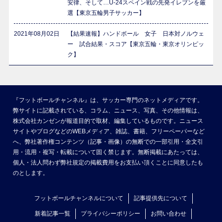
安律、そして…U-24スペイン戦の先発イレブンを厳
選【東京五輪男子サッカー】
2021年08月02日
【結果速報】ハンドボール 女子 日本対ノルウェ
ー 試合結果・スコア【東京五輪・東京オリンピッ
ク】
『フットボールチャンネル』は、サッカー専門のネットメディアです。
弊サイトに記載されている、コラム、ニュース、写真、その他情報は、
株式会社カンゼンが報道目的で取材、編集しているものです。ニュース
サイトやブログなどのWEBメディア、雑誌、書籍、フリーペーパーなど
へ、弊社著作権コンテンツ（記事・画像）の無断での一部引用・全文引
用・流用・複写・転載について固く禁じます。無断掲載にあたっては、
個人・法人問わず弊社規定の掲載費用をお支払い頂くことに同意したも
のとします。
フットボールチャンネルについて
記事提供先について
新着記事一覧
プライバシーポリシー
お問い合わせ