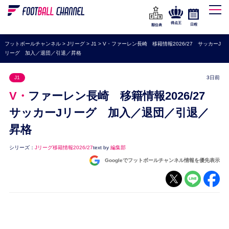
WEリーグ
なでしこジャパン
得点王
日程
順位表
海外サッカー
フットボールチャンネル
>
Jリーグ
>
J1
>
V・ファーレン長崎 移籍情報2026/27 サッカーJ
リーグ 加入／退団／引退／昇格
プレミアリーグ
ラ・リーガ
J1
3日前
セリエA
V・ファーレン長崎 移籍情報2026/27
ブンデスリーガ
サッカーJリーグ 加入／退団／引退／
昇格
UEFA
ナショナルチーム
シリーズ：
Jリーグ移籍情報2026/27
text by
編集部
Googleでフットボールチャンネル情報を優先表示
高校サッカー
動画