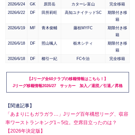
2026/6/24
GK
原田岳
カターレ富山
完全移籍
2026/6/22
DF
田所莉旺
高知ユナイテッドSC
期限付き移
籍
2026/6/19
MF
青木俊輔
藤枝MYFC
期限付き移
籍
2026/6/18
DF
照山颯人
栃木シティ
期限付き移
籍
2026/6/18
DF
櫛引一紀
FC今治
完全移籍
【Jリーグ全60クラブの移籍情報はこちら！】
Jリーグ移籍情報2026/27 サッカー 加入／退団／引退／昇格
【関連記事】
「あまりにもガラガラ…」Jリーグ百年構想リーグ、収容
率ワーストランキング1～5位。空席目立ったのは？
【2026年決定版】