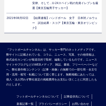
安律、そして…U-24スペイン戦の先発イレブンを厳
選【東京五輪男子サッカー】
2021年08月02日
【結果速報】ハンドボール 女子 日本対ノルウェ
ー 試合結果・スコア【東京五輪・東京オリンピッ
ク】
『フットボールチャンネル』は、サッカー専門のネットメディアです。
弊サイトに記載されている、コラム、ニュース、写真、その他情報は、
株式会社カンゼンが報道目的で取材、編集しているものです。ニュース
サイトやブログなどのWEBメディア、雑誌、書籍、フリーペーパーなど
へ、弊社著作権コンテンツ（記事・画像）の無断での一部引用・全文引
用・流用・複写・転載について固く禁じます。無断掲載にあたっては、
個人・法人問わず弊社規定の掲載費用をお支払い頂くことに同意したも
のとします。
フットボールチャンネルについて
記事提供先について
新着記事一覧
プライバシーポリシー
お問い合わせ