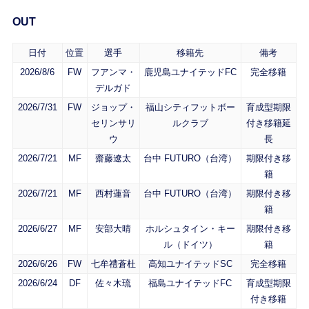
OUT
日付
位置
選手
移籍先
備考
2026/8/6
FW
フアンマ・
鹿児島ユナイテッドFC
完全移籍
デルガド
2026/7/31
FW
ジョップ・
福山シティフットボー
育成型期限
セリンサリ
ルクラブ
付き移籍延
ウ
長
2026/7/21
MF
齋藤遼太
台中 FUTURO（台湾）
期限付き移
籍
2026/7/21
MF
西村蓮音
台中 FUTURO（台湾）
期限付き移
籍
2026/6/27
MF
安部大晴
ホルシュタイン・キー
期限付き移
ル（ドイツ）
籍
2026/6/26
FW
七牟禮蒼杜
高知ユナイテッドSC
完全移籍
2026/6/24
DF
佐々木琉
福島ユナイテッドFC
育成型期限
付き移籍