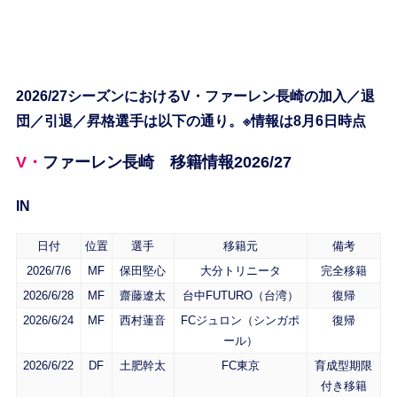
2026/27シーズンにおけるV・ファーレン長崎の加入／退
団／引退／昇格選手は以下の通り。※情報は8月6日時点
V・ファーレン長崎 移籍情報2026/27
IN
日付
位置
選手
移籍元
備考
2026/7/6
MF
保田堅心
大分トリニータ
完全移籍
2026/6/28
MF
齋藤遼太
台中FUTURO（台湾）
復帰
2026/6/24
MF
西村蓮音
FCジュロン（シンガポ
復帰
ール）
2026/6/22
DF
土肥幹太
FC東京
育成型期限
付き移籍