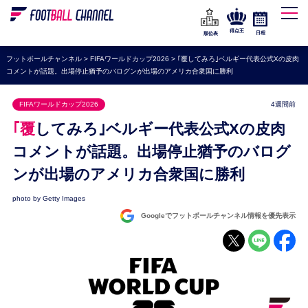
WEリーグ
なでしこジャパン
得点王
日程
順位表
海外サッカー
フットボールチャンネル
>
FIFAワールドカップ2026
>
｢覆してみろ｣ベルギー代表公式Xの皮肉
コメントが話題。出場停止猶予のバログンが出場のアメリカ合衆国に勝利
プレミアリーグ
ラ・リーガ
FIFAワールドカップ2026
4週間前
セリエA
｢覆してみろ｣ベルギー代表公式Xの皮肉
ブンデスリーガ
コメントが話題。出場停止猶予のバログ
ンが出場のアメリカ合衆国に勝利
UEFA
ナショナルチーム
photo by Getty Images
Googleでフットボールチャンネル情報を優先表示
高校サッカー
動画