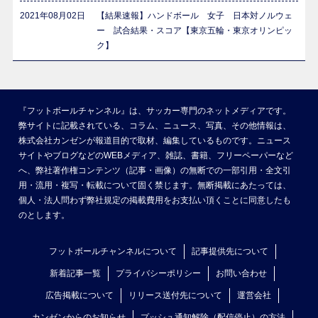
2021年08月02日
【結果速報】ハンドボール 女子 日本対ノルウェ
ー 試合結果・スコア【東京五輪・東京オリンピッ
ク】
『フットボールチャンネル』は、サッカー専門のネットメディアです。
弊サイトに記載されている、コラム、ニュース、写真、その他情報は、
株式会社カンゼンが報道目的で取材、編集しているものです。ニュース
サイトやブログなどのWEBメディア、雑誌、書籍、フリーペーパーなど
へ、弊社著作権コンテンツ（記事・画像）の無断での一部引用・全文引
用・流用・複写・転載について固く禁じます。無断掲載にあたっては、
個人・法人問わず弊社規定の掲載費用をお支払い頂くことに同意したも
のとします。
フットボールチャンネルについて
記事提供先について
新着記事一覧
プライバシーポリシー
お問い合わせ
広告掲載について
リリース送付先について
運営会社
カンゼンからのお知らせ
プッシュ通知解除（配信停止）の方法