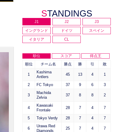
STANDINGS
J1
J2
J3
イングランド
ドイツ
スペイン
イタリア
CL
順位
スコア
得点王
順位
チーム名
勝点
勝
引
敗
Kashima
1
45
13
4
1
Antlers
2
FC Tokyo
37
9
6
3
Machida
3
37
8
8
2
Zelvia
Kawasaki
4
28
7
4
7
Frontale
5
Tokyo Verdy
28
7
4
7
Urawa Red
6
25
7
4
7
Diamonds