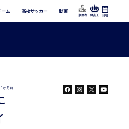
チーム
高校サッカー
動画
順位表
得点王
日程
1か月前
イ