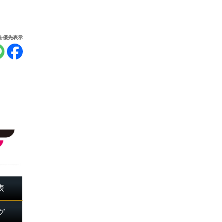
報を優先表示
表
グ