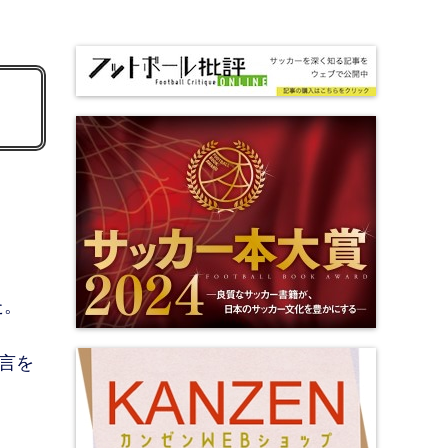
た。
言を