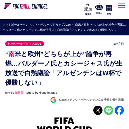
WEリーグ
なでしこジャパン
得点王
日程
順位表
海外サッカー
フットボールチャンネル
>
FIFAワールドカップ2026
>
“南米と欧州”どちらが上か”論争が再燃…
バルダーノ氏とカシージャス氏が生放送で白熱議論「アルゼンチンはW杯で優勝しない」
プレミアリーグ
ラ・リーガ
FIFAワールドカップ2026
1か月前
セリエA
“南米と欧州”どちらが上か”論争が再
ブンデスリーガ
燃…バルダーノ氏とカシージャス氏が生
放送で白熱議論「アルゼンチンはW杯で
UEFA
優勝しない」
ナショナルチーム
高校サッカー
text by
編集部
photo by Getty Images
Googleでフットボールチャンネル情報を優先表示
動画