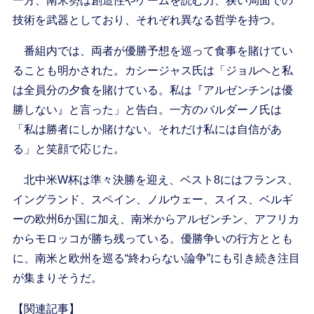
一方、南米勢は創造性やゲームを読む力、狭い局面での
技術を武器としており、それぞれ異なる哲学を持つ。
番組内では、両者が優勝予想を巡って食事を賭けてい
ることも明かされた。カシージャス氏は「ジョルヘと私
は全員分の夕食を賭けている。私は『アルゼンチンは優
勝しない』と言った」と告白。一方のバルダーノ氏は
「私は勝者にしか賭けない。それだけ私には自信があ
る」と笑顔で応じた。
北中米W杯は準々決勝を迎え、ベスト8にはフランス、
イングランド、スペイン、ノルウェー、スイス、ベルギ
ーの欧州6か国に加え、南米からアルゼンチン、アフリカ
からモロッコが勝ち残っている。優勝争いの行方ととも
に、南米と欧州を巡る“終わらない論争”にも引き続き注目
が集まりそうだ。
【関連記事】