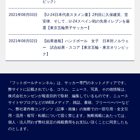
ピック）
2021年08月03日
【U-24日本代表スタメン案】2列目に久保建英、堂
安律、そして…U-24スペイン戦の先発イレブンを厳
選【東京五輪男子サッカー】
2021年08月02日
【結果速報】ハンドボール 女子 日本対ノルウェ
ー 試合結果・スコア【東京五輪・東京オリンピッ
ク】
『フットボールチャンネル』は、サッカー専門のネットメディアです。
弊サイトに記載されている、コラム、ニュース、写真、その他情報は、
株式会社カンゼンが報道目的で取材、編集しているものです。ニュース
サイトやブログなどのWEBメディア、雑誌、書籍、フリーペーパーなど
へ、弊社著作権コンテンツ（記事・画像）の無断での一部引用・全文引
用・流用・複写・転載について固く禁じます。無断掲載にあたっては、
個人・法人問わず弊社規定の掲載費用をお支払い頂くことに同意したも
のとします。