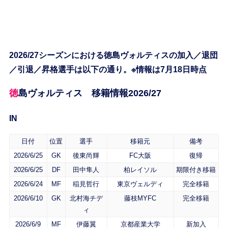
2026/27シーズンにおける徳島ヴォルティスの加入／退団
／引退／昇格選手は以下の通り。※情報は7月18日時点
徳島ヴォルティス 移籍情報2026/27
IN
日付
位置
選手
移籍元
備考
2026/6/25
GK
後東尚輝
FC大阪
復帰
2026/6/25
DF
田中隼人
柏レイソル
期限付き移籍
2026/6/24
MF
稲見哲行
東京ヴェルディ
完全移籍
2026/6/10
GK
北村海チデ
藤枝MYFC
完全移籍
ィ
2026/6/9
MF
伊藤翼
京都産業大学
新加入