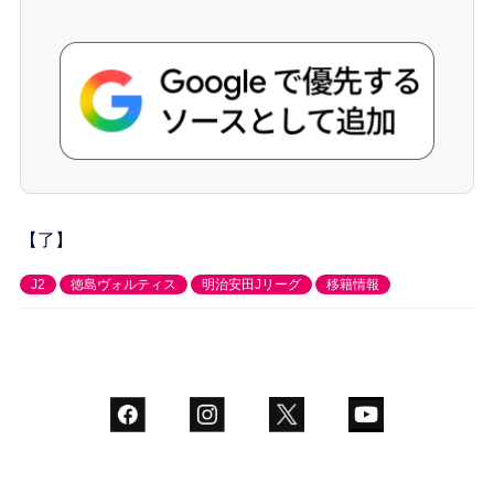
【了】
J2
徳島ヴォルティス
明治安田Jリーグ
移籍情報