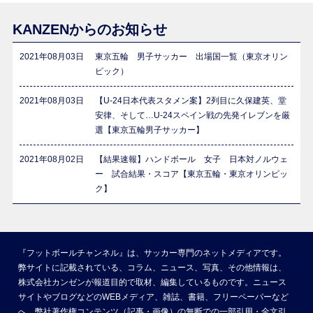
KANZENからのお知らせ
2021年08月03日
東京五輪 男子サッカー 出場国一覧（東京オリン
ピック）
2021年08月03日
【U-24日本代表スタメン案】2列目に久保建英、堂
安律、そして…U-24スペイン戦の先発イレブンを厳
選【東京五輪男子サッカー】
2021年08月02日
【結果速報】ハンドボール 女子 日本対ノルウェ
ー 試合結果・スコア【東京五輪・東京オリンピッ
ク】
『フットボールチャンネル』は、サッカー専門のネットメディアです。
弊サイトに記載されている、コラム、ニュース、写真、その他情報は、
株式会社カンゼンが報道目的で取材、編集しているものです。ニュース
サイトやブログなどのWEBメディア、雑誌、書籍、フリーペーパーなど
へ、弊社著作権コンテンツ（記事・画像）の無断での一部引用・全文引