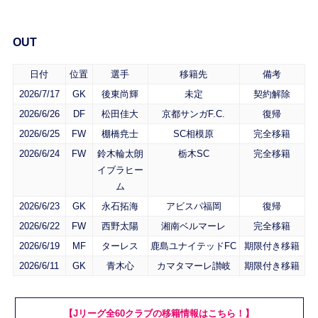
OUT
日付
位置
選手
移籍先
備考
2026/7/17
GK
後東尚輝
未定
契約解除
2026/6/26
DF
松田佳大
京都サンガF.C.
復帰
2026/6/25
FW
棚橋尭士
SC相模原
完全移籍
2026/6/24
FW
鈴木輪太朗
栃木SC
完全移籍
イブラヒー
ム
2026/6/23
GK
永石拓海
アビスパ福岡
復帰
2026/6/22
FW
西野太陽
湘南ベルマーレ
完全移籍
2026/6/19
MF
ターレス
鹿島ユナイテッドFC
期限付き移籍
2026/6/11
GK
青木心
カマタマーレ讃岐
期限付き移籍
【Jリーグ全60クラブの移籍情報はこちら！】