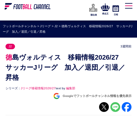
WEリーグ
なでしこジャパン
得点王
日程
順位表
海外サッカー
フットボールチャンネル
>
Jリーグ
>
J2
>
徳島ヴォルティス 移籍情報2026/27 サッカーJリ
ーグ 加入／退団／引退／昇格
プレミアリーグ
ラ・リーガ
J2
3週間前
セリエA
徳島ヴォルティス 移籍情報2026/27
ブンデスリーガ
サッカーJリーグ 加入／退団／引退／
昇格
UEFA
ナショナルチーム
シリーズ：
Jリーグ移籍情報2026/27
text by
編集部
Googleでフットボールチャンネル情報を優先表示
高校サッカー
動画