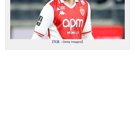
【写真：Getty Images】