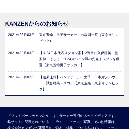
KANZENからのお知らせ
2021年08月03日
東京五輪 男子サッカー 出場国一覧（東京オリン
ピック）
2021年08月03日
【U-24日本代表スタメン案】2列目に久保建英、堂
安律、そして…U-24スペイン戦の先発イレブンを厳
選【東京五輪男子サッカー】
2021年08月02日
【結果速報】ハンドボール 女子 日本対ノルウェ
ー 試合結果・スコア【東京五輪・東京オリンピッ
ク】
『フットボールチャンネル』は、サッカー専門のネットメディアです。
弊サイトに記載されている、コラム、ニュース、写真、その他情報は、
株式会社カンゼンが報道目的で取材、編集しているものです。ニュース