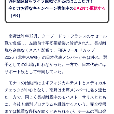
W杯全試合をライブ観戦できるのはここだけ！
今だけお得なキャンペーン実施中の
DAZNで視聴する
［PR］
南野は昨年12月、クープ・ドゥ・フランスのオセール
戦で負傷し、左膝前十字靭帯断裂と診断された。長期離
脱を余儀なくされた影響で、FIFAワールドカップ
2026（北中米W杯）の日本代表メンバーからは外れ、選
手としての出場は叶わなかった。一方で、日本代表には
サポート役として帯同していた。
モナコの始動日はまずフィジカルテストとメディカル
チェックが中心となり、南野は出席メンバーに名を連ね
た一方で、同じく長期離脱中のモハメド・サリスととも
に、今後も個別プログラムを継続するという。完全復帰
までは慎重な段階が続くとみられるが、チームの再出発