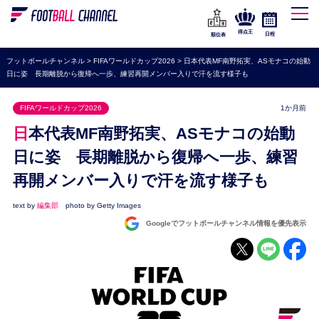
WEリーグ
なでしこジャパン
得点王
日程
順位表
海外サッカー
フットボールチャンネル
>
FIFAワールドカップ2026
>
日本代表MF南野拓実、ASモナコの始動
日に姿 長期離脱から復帰へ一歩、練習再開メンバー入りで汗を流す様子も
プレミアリーグ
ラ・リーガ
FIFAワールドカップ2026
1か月前
セリエA
日本代表MF南野拓実、ASモナコの始動
ブンデスリーガ
日に姿 長期離脱から復帰へ一歩、練習
再開メンバー入りで汗を流す様子も
UEFA
ナショナルチーム
text by
編集部
photo by Getty Images
Googleでフットボールチャンネル情報を優先表示
高校サッカー
動画