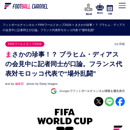
WEリーグ
なでしこジャパン
得点王
日程
順位表
海外サッカー
フットボールチャンネル
>
FIFAワールドカップ2026
>
まさかの珍事！？ ブラヒム・ディアス
の会見中に記者同士が口論。フランス代表対モロッコ代表で“場外乱闘”
プレミアリーグ
ラ・リーガ
FIFAワールドカップ2026
1か月前
セリエA
まさかの珍事！？ ブラヒム・ディアス
ブンデスリーガ
の会見中に記者同士が口論。フランス代
表対モロッコ代表で“場外乱闘”
UEFA
ナショナルチーム
text by
編集部
photo by Getty Images
Googleでフットボールチャンネル情報を優先表示
高校サッカー
動画