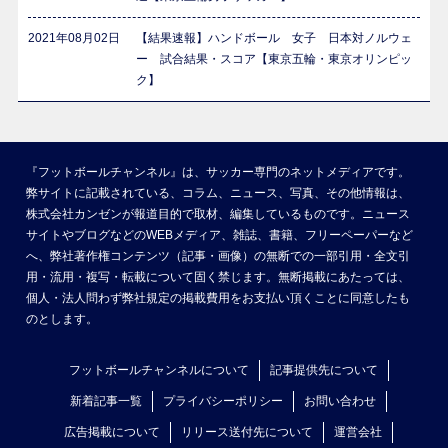
2021年08月02日
【結果速報】ハンドボール 女子 日本対ノルウェ
ー 試合結果・スコア【東京五輪・東京オリンピッ
ク】
『フットボールチャンネル』は、サッカー専門のネットメディアです。
弊サイトに記載されている、コラム、ニュース、写真、その他情報は、
株式会社カンゼンが報道目的で取材、編集しているものです。ニュース
サイトやブログなどのWEBメディア、雑誌、書籍、フリーペーパーなど
へ、弊社著作権コンテンツ（記事・画像）の無断での一部引用・全文引
用・流用・複写・転載について固く禁じます。無断掲載にあたっては、
個人・法人問わず弊社規定の掲載費用をお支払い頂くことに同意したも
のとします。
フットボールチャンネルについて
記事提供先について
新着記事一覧
プライバシーポリシー
お問い合わせ
広告掲載について
リリース送付先について
運営会社