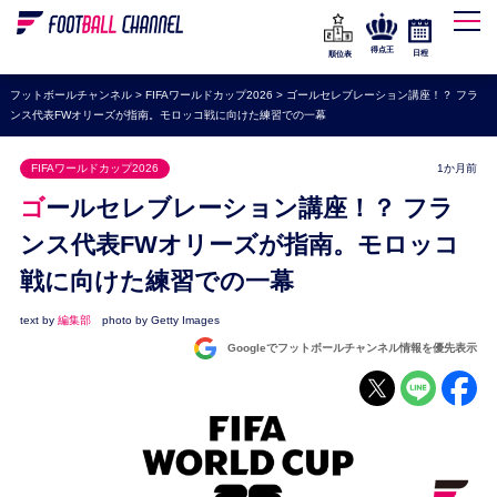
WEリーグ
なでしこジャパン
得点王
日程
順位表
海外サッカー
フットボールチャンネル
>
FIFAワールドカップ2026
>
ゴールセレブレーション講座！？ フラ
ンス代表FWオリーズが指南。モロッコ戦に向けた練習での一幕
プレミアリーグ
ラ・リーガ
FIFAワールドカップ2026
1か月前
セリエA
ゴールセレブレーション講座！？ フラ
ブンデスリーガ
ンス代表FWオリーズが指南。モロッコ
戦に向けた練習での一幕
UEFA
ナショナルチーム
text by
編集部
photo by Getty Images
Googleでフットボールチャンネル情報を優先表示
高校サッカー
動画