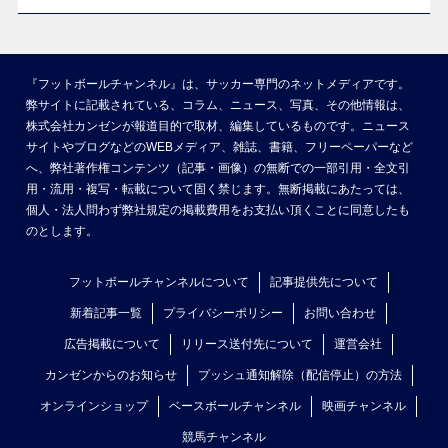
『フットボールチャンネル』は、サッカー専門のネットメディアです。
弊サイトに記載されている、コラム、ニュース、写真、その他情報は、
株式会社カンゼンが報道目的で取材、編集しているものです。ニュース
サイトやブログなどのWEBメディア、雑誌、書籍、フリーペーパーなど
へ、弊社著作権コンテンツ（記事・画像）の無断での一部引用・全文引
用・流用・複写・転載について固く禁じます。無断掲載にあたっては、
個人・法人問わず弊社規定の掲載費用をお支払い頂くことに同意したも
のとします。
フットボールチャンネルについて
記事提供先について
新着記事一覧
プライバシーポリシー
お問い合わせ
広告掲載について
リリース送付先について
運営会社
カンゼンからのお知らせ
プッシュ通知解除（配信停止）の方法
オンラインショップ
ベースボールチャンネル
映画チャンネル
競馬チャンネル