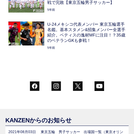
戦で完敗【東京五輪男子サッカー】
5年前
U-24メキシコ代表メンバー 東京五輪選手
名鑑。基本スタメン&招集メンバー全選手
紹介。ベティスの逸材MFに注目！？35歳
のベテランGKも参戦！
5年前
KANZENからのお知らせ
2021年08月03日
東京五輪 男子サッカー 出場国一覧（東京オリン