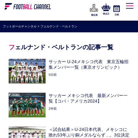
WEリーグ
なでしこジャパン
得点王
日程
順位表
海外サッカー
フットボールチャンネル
>
フェルナンド・ベルトラン
プレミアリーグ
ラ・リーガ
フェルナンド・ベルトランの記事一覧
セリエA
サッカー U-24メキシコ代表 東京五輪招
ブンデスリーガ
集メンバー一覧（東京オリンピック）
5日前
UEFA
ナショナルチーム
サッカー メキシコ代表 最新メンバー一
高校サッカー
覧【コパ・アメリカ2024】
2年前
動画
＜試合結果＞U-24日本代表、メキシコに
敗れ53年ぶり銅メダルならず…。3位決定