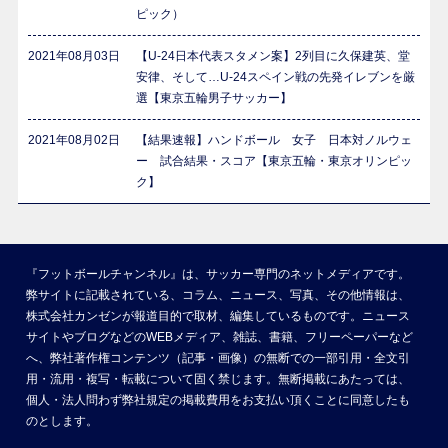
ピック）
2021年08月03日
【U-24日本代表スタメン案】2列目に久保建英、堂
安律、そして…U-24スペイン戦の先発イレブンを厳
選【東京五輪男子サッカー】
2021年08月02日
【結果速報】ハンドボール 女子 日本対ノルウェ
ー 試合結果・スコア【東京五輪・東京オリンピッ
ク】
『フットボールチャンネル』は、サッカー専門のネットメディアです。
弊サイトに記載されている、コラム、ニュース、写真、その他情報は、
株式会社カンゼンが報道目的で取材、編集しているものです。ニュース
サイトやブログなどのWEBメディア、雑誌、書籍、フリーペーパーなど
へ、弊社著作権コンテンツ（記事・画像）の無断での一部引用・全文引
用・流用・複写・転載について固く禁じます。無断掲載にあたっては、
個人・法人問わず弊社規定の掲載費用をお支払い頂くことに同意したも
のとします。