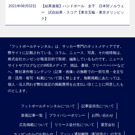
2021年08月02日
【結果速報】ハンドボール 女子 日本対ノルウェ
ー 試合結果・スコア【東京五輪・東京オリンピッ
ク】
『フットボールチャンネル』は、サッカー専門のネットメディアです。
弊サイトに記載されている、コラム、ニュース、写真、その他情報は、
株式会社カンゼンが報道目的で取材、編集しているものです。ニュース
サイトやブログなどのWEBメディア、雑誌、書籍、フリーペーパーなど
へ、弊社著作権コンテンツ（記事・画像）の無断での一部引用・全文引
用・流用・複写・転載について固く禁じます。無断掲載にあたっては、
個人・法人問わず弊社規定の掲載費用をお支払い頂くことに同意したも
のとします。
フットボールチャンネルについて
記事提供先について
新着記事一覧
プライバシーポリシー
お問い合わせ
広告掲載について
リリース送付先について
運営会社
カンゼンからのお知らせ
プッシュ通知解除（配信停止）の方法