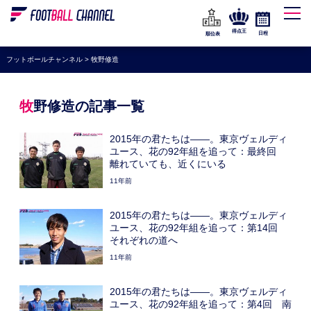
WEリーグ
なでしこジャパン
得点王
日程
順位表
海外サッカー
フットボールチャンネル
>
牧野修造
プレミアリーグ
ラ・リーガ
牧野修造の記事一覧
セリエA
2015年の君たちは――。東京ヴェルディ
ブンデスリーガ
ユース、花の92年組を追って：最終回
離れていても、近くにいる
UEFA
11年前
ナショナルチーム
2015年の君たちは――。東京ヴェルディ
高校サッカー
ユース、花の92年組を追って：第14回
それぞれの道へ
動画
11年前
2015年の君たちは――。東京ヴェルディ
ユース、花の92年組を追って：第4回 南