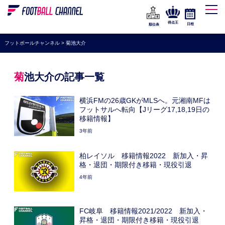
WEリーグ
なでしこジャパン
得点王
日程
順位表
海外サッカー
フットボールチャンネル
>
菊池大介
プレミアリーグ
ラ・リーガ
菊池大介の記事一覧
セリエA
横浜FMの26歳GKがMLSへ。元湘南MFは
ブンデスリーガ
フットサルへ転向【Jリーグ17,18,19日の
移籍情報】
UEFA
3年前
ナショナルチーム
柏レイソル 移籍情報2022 新加入・昇
高校サッカー
格・退団・期限付き移籍・現役引退
4年前
動画
FC岐阜 移籍情報2021/2022 新加入・
昇格・退団・期限付き移籍・現役引退