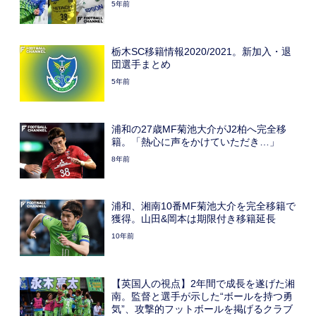
5年前
栃木SC移籍情報2020/2021。新加入・退
団選手まとめ
5年前
浦和の27歳MF菊池大介がJ2柏へ完全移
籍。「熱心に声をかけていただき…」
8年前
浦和、湘南10番MF菊池大介を完全移籍で
獲得。山田&岡本は期限付き移籍延長
10年前
【英国人の視点】2年間で成長を遂げた湘
南。監督と選手が示した“ボールを持つ勇
気”、攻撃的フットボールを掲げるクラブ