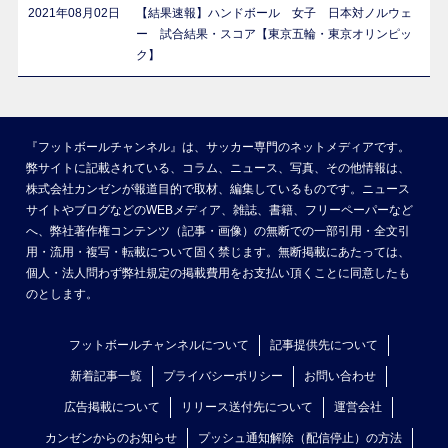
2021年08月02日
【結果速報】ハンドボール 女子 日本対ノルウェ
ー 試合結果・スコア【東京五輪・東京オリンピッ
ク】
『フットボールチャンネル』は、サッカー専門のネットメディアです。
弊サイトに記載されている、コラム、ニュース、写真、その他情報は、
株式会社カンゼンが報道目的で取材、編集しているものです。ニュース
サイトやブログなどのWEBメディア、雑誌、書籍、フリーペーパーなど
へ、弊社著作権コンテンツ（記事・画像）の無断での一部引用・全文引
用・流用・複写・転載について固く禁じます。無断掲載にあたっては、
個人・法人問わず弊社規定の掲載費用をお支払い頂くことに同意したも
のとします。
フットボールチャンネルについて
記事提供先について
新着記事一覧
プライバシーポリシー
お問い合わせ
広告掲載について
リリース送付先について
運営会社
カンゼンからのお知らせ
プッシュ通知解除（配信停止）の方法