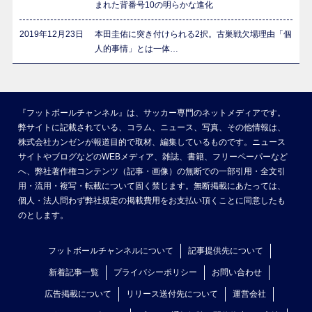
まれた背番号10の明らかな進化
2019年12月23日
本田圭佑に突き付けられる2択。古巣戦欠場理由「個
人的事情」とは一体…
『フットボールチャンネル』は、サッカー専門のネットメディアです。
弊サイトに記載されている、コラム、ニュース、写真、その他情報は、
株式会社カンゼンが報道目的で取材、編集しているものです。ニュース
サイトやブログなどのWEBメディア、雑誌、書籍、フリーペーパーなど
へ、弊社著作権コンテンツ（記事・画像）の無断での一部引用・全文引
用・流用・複写・転載について固く禁じます。無断掲載にあたっては、
個人・法人問わず弊社規定の掲載費用をお支払い頂くことに同意したも
のとします。
フットボールチャンネルについて
記事提供先について
新着記事一覧
プライバシーポリシー
お問い合わせ
広告掲載について
リリース送付先について
運営会社