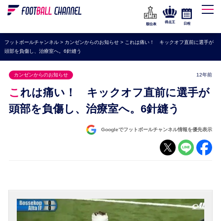
WEリーグ
なでしこジャパン
得点王
日程
順位表
海外サッカー
フットボールチャンネル
>
カンゼンからのお知らせ
>
これは痛い！ キックオフ直前に選手が
頭部を負傷し、治療室へ。6針縫う
プレミアリーグ
ラ・リーガ
カンゼンからのお知らせ
12年前
セリエA
これは痛い！ キックオフ直前に選手が
ブンデスリーガ
頭部を負傷し、治療室へ。6針縫う
UEFA
Googleでフットボールチャンネル情報を優先表示
ナショナルチーム
高校サッカー
動画