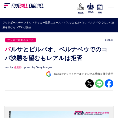
WEリーグ
なでしこジャパン
得点王
日程
順位表
海外サッカー
フットボールチャンネル
>
サッカー最新ニュース
>
バルサとビルバオ、ベルナベウでのコパ決
勝を望むもレアルは拒否
プレミアリーグ
ラ・リーガ
サッカー最新ニュース
11年前
セリエA
バルサとビルバオ、ベルナベウでのコ
ブンデスリーガ
パ決勝を望むもレアルは拒否
UEFA
text by
編集部
photo by Getty Images
Googleでフットボールチャンネル情報を優先表示
ナショナルチーム
高校サッカー
動画