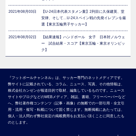
2021年08月03日
【U-24日本代表スタメン案】2列目に久保建英、堂
安律、そして…U-24スペイン戦の先発イレブンを厳
選【東京五輪男子サッカー】
2021年08月02日
【結果速報】ハンドボール 女子 日本対ノルウェ
ー 試合結果・スコア【東京五輪・東京オリンピッ
ク】
『フットボールチャンネル』は、サッカー専門のネットメディアです。
弊サイトに記載されている、コラム、ニュース、写真、その他情報は、
株式会社カンゼンが報道目的で取材、編集しているものです。ニュース
サイトやブログなどのWEBメディア、雑誌、書籍、フリーペーパーなど
へ、弊社著作権コンテンツ（記事・画像）の無断での一部引用・全文引
用・流用・複写・転載について固く禁じます。無断掲載にあたっては、
個人・法人問わず弊社規定の掲載費用をお支払い頂くことに同意したも
のとします。